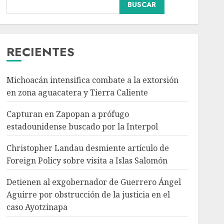
Internacional
BUSCAR
Christopher Landau
desmiente artículo de
Foreign Policy sobre
visita a Islas Salomón
RECIENTES
3
AGOSTO 7, 2026
Michoacán intensifica combate a la extorsión
Nacional
Portada
Detienen al
en zona aguacatera y Tierra Caliente
exgobernador de
Capturan en Zapopan a prófugo
Guerrero Ángel Aguirre
por obstrucción de la
estadounidense buscado por la Interpol
4
justicia en el caso
Ayotzinapa
Christopher Landau desmiente artículo de
Nacional
AGOSTO 7, 2026
Foreign Policy sobre visita a Islas Salomón
SMN pronostica lluvias
intensas, granizo y calor
Detienen al exgobernador de Guerrero Ángel
extremo para este 7 de
Aguirre por obstrucción de la justicia en el
agosto
caso Ayotzinapa
5
AGOSTO 7, 2026