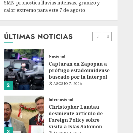
SMN pronostica lluvias intensas, granizo y
Nacional
calor extremo para este 7 de agosto
Michoacán intensifica
combate a la extorsión
en zona aguacatera y
Tierra Caliente
ÚLTIMAS NOTICIAS
1
AGOSTO 7, 2026
Nacional
Capturan en Zapopan a
prófugo estadounidense
buscado por la Interpol
AGOSTO 7, 2026
2
Internacional
Christopher Landau
desmiente artículo de
Foreign Policy sobre
visita a Islas Salomón
3