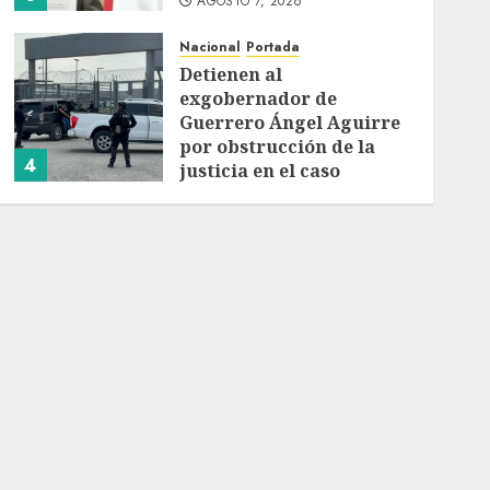
AGOSTO 7, 2026
Nacional
Portada
Detienen al
exgobernador de
Guerrero Ángel Aguirre
por obstrucción de la
4
justicia en el caso
Ayotzinapa
Nacional
AGOSTO 7, 2026
SMN pronostica lluvias
intensas, granizo y calor
extremo para este 7 de
agosto
5
AGOSTO 7, 2026
Nacional
Michoacán intensifica
combate a la extorsión
en zona aguacatera y
Tierra Caliente