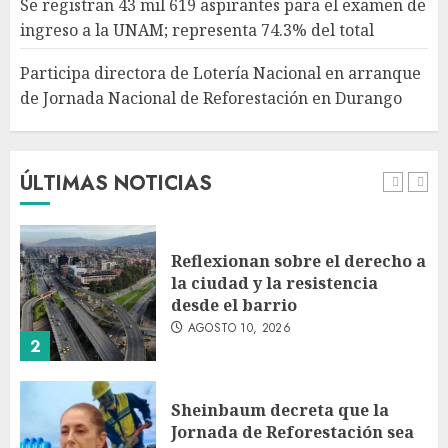
Se registran 43 mil 619 aspirantes para el examen de
Reforestación en Durango
ingreso a la UNAM; representa 74.3% del total
AGOSTO 10, 2026
5
Participa directora de Lotería Nacional en arranque
de Jornada Nacional de Reforestación en Durango
Jardín Hidalgo de Coyoacán
atrae mariposas y aves tras
convertirse en espacio
polinizador
ÚLTIMAS NOTICIAS
AGOSTO 10, 2026
1
Reflexionan sobre el derecho a
la ciudad y la resistencia
desde el barrio
AGOSTO 10, 2026
2
Sheinbaum decreta que la
Jornada de Reforestación sea