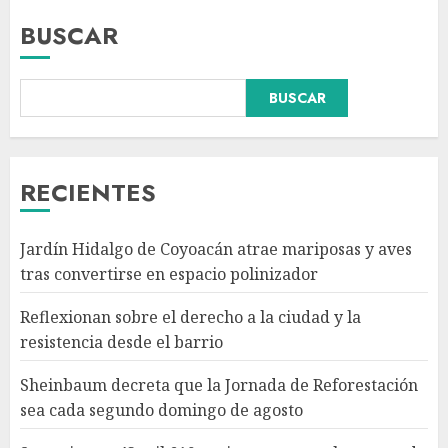
BUSCAR
Sheinbaum decreta que la
BUSCAR
Jornada de Reforestación sea
cada segundo domingo de
agosto
AGOSTO 10, 2026
3
RECIENTES
Se registran 43 mil 619
Jardín Hidalgo de Coyoacán atrae mariposas y aves
aspirantes para el examen de
tras convertirse en espacio polinizador
ingreso a la UNAM; representa
74.3% del total
Reflexionan sobre el derecho a la ciudad y la
AGOSTO 10, 2026
4
resistencia desde el barrio
Sheinbaum decreta que la Jornada de Reforestación
Participa directora de Lotería
sea cada segundo domingo de agosto
Nacional en arranque de
Jornada Nacional de