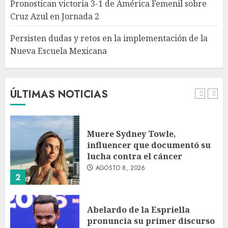
Pronostican victoria 3-1 de América Femenil sobre
AGOSTO 8, 2026
Cruz Azul en Jornada 2
5
Persisten dudas y retos en la implementación de la
Nueva Escuela Mexicana
México Sub-20 derrota a
Canadá y clasifica a la final del
Premundial Concacaf
AGOSTO 8, 2026
ÚLTIMAS NOTICIAS
1
Muere Sydney Towle,
influencer que documentó su
lucha contra el cáncer
AGOSTO 8, 2026
2
Abelardo de la Espriella
pronuncia su primer discurso