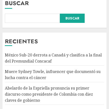
BUSCAR
BUSCAR
Abelardo de la Espriella
pronuncia su primer discurso
como presidente de Colombia
con diez claves de gobierno
RECIENTES
AGOSTO 8, 2026
3
México Sub-20 derrota a Canadá y clasifica a la final
Pronostican victoria 3-1 de
del Premundial Concacaf
América Femenil sobre Cruz
Azul en Jornada 2
Muere Sydney Towle, influencer que documentó su
AGOSTO 8, 2026
lucha contra el cáncer
4
Abelardo de la Espriella pronuncia su primer
discurso como presidente de Colombia con diez
Persisten dudas y retos en la
claves de gobierno
implementación de la Nueva
Escuela Mexicana