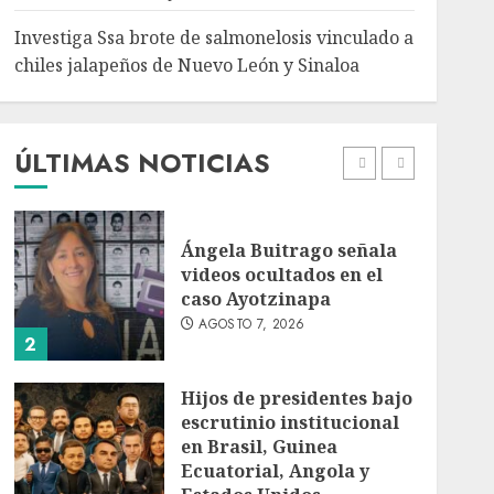
5
Investiga Ssa brote de salmonelosis vinculado a
chiles jalapeños de Nuevo León y Sinaloa
Charlotte FC vs Atlas:
Fecha, horario y canal
para ver el partido de la
Leagues Cup 2026
ÚLTIMAS NOTICIAS
AGOSTO 7, 2026
1
Ángela Buitrago señala
videos ocultados en el
caso Ayotzinapa
AGOSTO 7, 2026
2
Hijos de presidentes bajo
escrutinio institucional
en Brasil, Guinea
Ecuatorial, Angola y