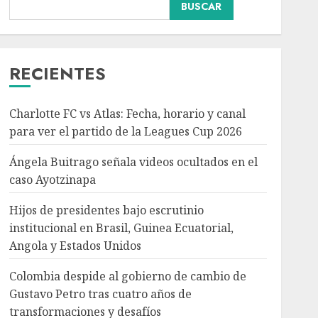
BUSCAR
Hijos de presidentes bajo
escrutinio institucional
en Brasil, Guinea
Ecuatorial, Angola y
RECIENTES
Estados Unidos
3
AGOSTO 7, 2026
Charlotte FC vs Atlas: Fecha, horario y canal
Colombia despide al
para ver el partido de la Leagues Cup 2026
gobierno de cambio de
Gustavo Petro tras
Ángela Buitrago señala videos ocultados en el
cuatro años de
caso Ayotzinapa
transformaciones y
4
desafíos
Hijos de presidentes bajo escrutinio
AGOSTO 7, 2026
institucional en Brasil, Guinea Ecuatorial,
Angola y Estados Unidos
Investiga Ssa brote de
salmonelosis vinculado a
Colombia despide al gobierno de cambio de
chiles jalapeños de
Gustavo Petro tras cuatro años de
Nuevo León y Sinaloa
transformaciones y desafíos
AGOSTO 7, 2026