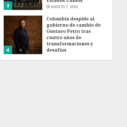
Estados Unidos
3
AGOSTO 7, 2026
Colombia despide al
gobierno de cambio de
Gustavo Petro tras
cuatro años de
transformaciones y
4
desafíos
AGOSTO 7, 2026
Investiga Ssa brote de
salmonelosis vinculado a
chiles jalapeños de
Nuevo León y Sinaloa
AGOSTO 7, 2026
5
Charlotte FC vs Atlas:
Fecha, horario y canal
para ver el partido de la