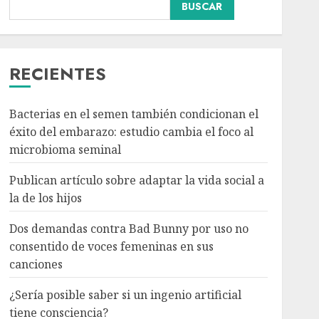
BUSCAR
Dos demandas contra
Bad Bunny por uso no
consentido de voces
femeninas en sus
RECIENTES
canciones
3
AGOSTO 6, 2026
Bacterias en el semen también condicionan el
éxito del embarazo: estudio cambia el foco al
¿Sería posible saber si un
microbioma seminal
ingenio artificial tiene
consciencia?
Publican artículo sobre adaptar la vida social a
AGOSTO 6, 2026
la de los hijos
4
Dos demandas contra Bad Bunny por uso no
consentido de voces femeninas en sus
Sheinbaum confirma que
canciones
el papa León XIV no
visitará México en su
¿Sería posible saber si un ingenio artificial
gira por América Latina
tiene consciencia?
AGOSTO 6, 2026