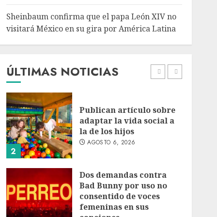
5
Sheinbaum confirma que el papa León XIV no
Bacterias en el semen
visitará México en su gira por América Latina
también condicionan el
éxito del embarazo:
estudio cambia el foco al
microbioma seminal
ÚLTIMAS NOTICIAS
1
AGOSTO 6, 2026
Publican artículo sobre
adaptar la vida social a
la de los hijos
AGOSTO 6, 2026
2
Dos demandas contra
Bad Bunny por uso no
consentido de voces
femeninas en sus