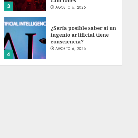
canciones
3
AGOSTO 6, 2026
¿Sería posible saber si un
ingenio artificial tiene
consciencia?
AGOSTO 6, 2026
4
Sheinbaum confirma que
el papa León XIV no
visitará México en su
gira por América Latina
AGOSTO 6, 2026
5
Bacterias en el semen
también condicionan el
éxito del embarazo:
estudio cambia el foco al