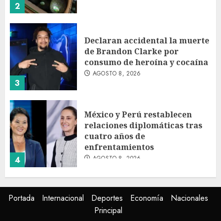
2
Declaran accidental la muerte
de Brandon Clarke por
consumo de heroína y cocaína
AGOSTO 8, 2026
3
México y Perú restablecen
relaciones diplomáticas tras
cuatro años de
enfrentamientos
AGOSTO 8, 2026
4
Avances en reproducción
Portada
Internacional
Deportes
Economía
Nacionales
asistida saturan marco legal
Principal
mexicano, señala experto