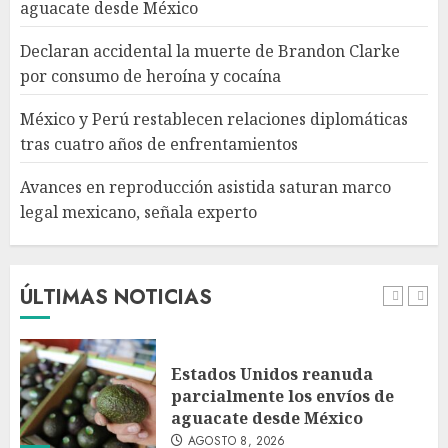
aguacate desde México
Declaran accidental la muerte de Brandon Clarke
Avances en reproducción
por consumo de heroína y cocaína
asistida saturan marco legal
mexicano, señala experto
México y Perú restablecen relaciones diplomáticas
AGOSTO 8, 2026
tras cuatro años de enfrentamientos
5
Avances en reproducción asistida saturan marco
legal mexicano, señala experto
EE. UU. reconoce apoyo de
Sheinbaum contra el narco
pero advierte que persisten
desafíos
ÚLTIMAS NOTICIAS
AGOSTO 8, 2026
1
Estados Unidos reanuda
parcialmente los envíos de
aguacate desde México
AGOSTO 8, 2026