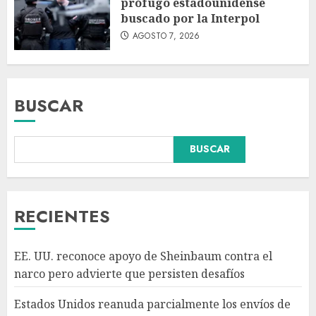
prófugo estadounidense
buscado por la Interpol
AGOSTO 7, 2026
BUSCAR
Declaran accidental la muerte
BUSCAR
de Brandon Clarke por
consumo de heroína y cocaína
AGOSTO 8, 2026
3
RECIENTES
México y Perú restablecen
EE. UU. reconoce apoyo de Sheinbaum contra el
relaciones diplomáticas tras
narco pero advierte que persisten desafíos
cuatro años de
enfrentamientos
Estados Unidos reanuda parcialmente los envíos de
AGOSTO 8, 2026
4