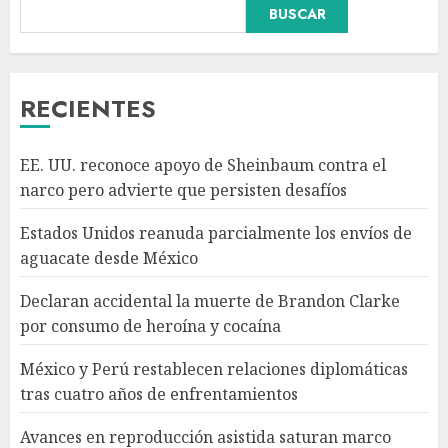
Declaran accidental la muerte
BUSCAR
de Brandon Clarke por
consumo de heroína y cocaína
AGOSTO 8, 2026
3
RECIENTES
México y Perú restablecen
EE. UU. reconoce apoyo de Sheinbaum contra el
relaciones diplomáticas tras
narco pero advierte que persisten desafíos
cuatro años de
enfrentamientos
Estados Unidos reanuda parcialmente los envíos de
AGOSTO 8, 2026
4
aguacate desde México
Declaran accidental la muerte de Brandon Clarke
Avances en reproducción
por consumo de heroína y cocaína
asistida saturan marco legal
mexicano, señala experto
México y Perú restablecen relaciones diplomáticas
AGOSTO 8, 2026
tras cuatro años de enfrentamientos
5
Avances en reproducción asistida saturan marco