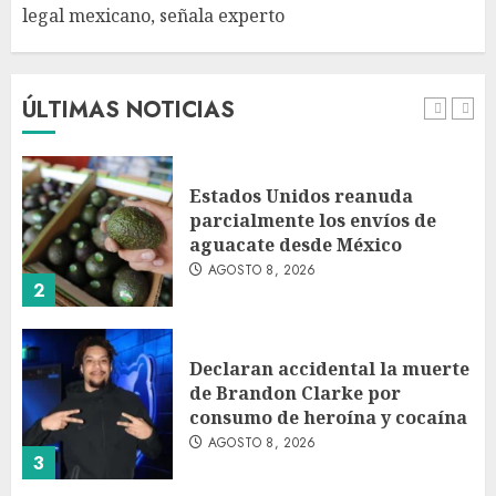
legal mexicano, señala experto
EE. UU. reconoce apoyo de
Sheinbaum contra el narco
pero advierte que persisten
desafíos
ÚLTIMAS NOTICIAS
AGOSTO 8, 2026
1
Estados Unidos reanuda
parcialmente los envíos de
aguacate desde México
AGOSTO 8, 2026
2
Declaran accidental la muerte
de Brandon Clarke por
consumo de heroína y cocaína
AGOSTO 8, 2026
3