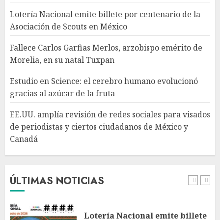
azúcar de la fruta
Lotería Nacional emite billete por centenario de la
AGOSTO 7, 2026
Asociación de Scouts en México
4
Fallece Carlos Garfias Merlos, arzobispo emérito de
Morelia, en su natal Tuxpan
EE.UU. amplía revisión de
redes sociales para visados de
Estudio en Science: el cerebro humano evolucionó
periodistas y ciertos
gracias al azúcar de la fruta
ciudadanos de México y
Canadá
5
EE.UU. amplía revisión de redes sociales para visados
AGOSTO 7, 2026
de periodistas y ciertos ciudadanos de México y
Canadá
Desplome de la IA arrastra a
fondos estrella de Wall Street
AGOSTO 7, 2026
ÚLTIMAS NOTICIAS
1
Lotería Nacional emite billete