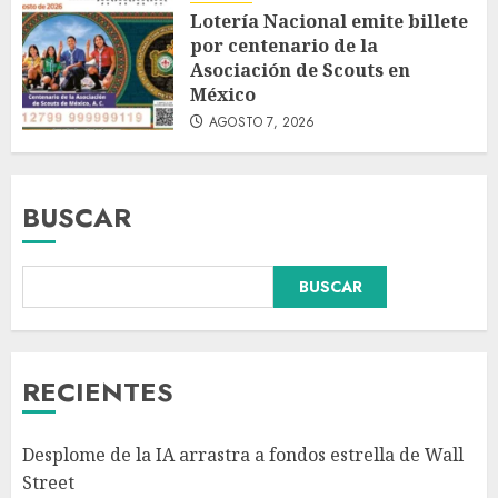
Lotería Nacional emite billete
por centenario de la
Asociación de Scouts en
México
AGOSTO 7, 2026
BUSCAR
BUSCAR
Fallece Carlos Garfias Merlos,
arzobispo emérito de Morelia,
en su natal Tuxpan
AGOSTO 7, 2026
RECIENTES
3
Desplome de la IA arrastra a fondos estrella de Wall
Estudio en Science: el cerebro
Street
humano evolucionó gracias al