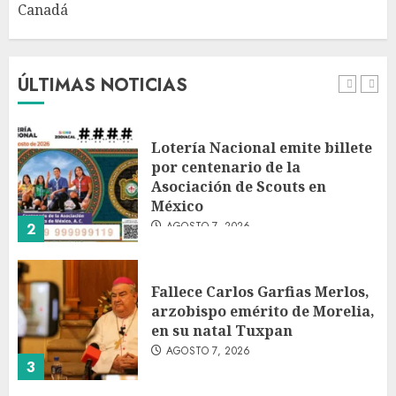
Canadá
Desplome de la IA arrastra a
fondos estrella de Wall Street
AGOSTO 7, 2026
ÚLTIMAS NOTICIAS
1
Lotería Nacional emite billete
por centenario de la
Asociación de Scouts en
México
AGOSTO 7, 2026
2
Fallece Carlos Garfias Merlos,
arzobispo emérito de Morelia,
en su natal Tuxpan
AGOSTO 7, 2026
3