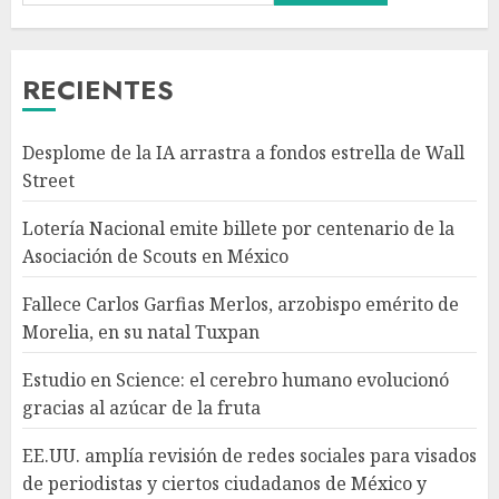
arzobispo emérito de Morelia,
en su natal Tuxpan
AGOSTO 7, 2026
RECIENTES
3
Desplome de la IA arrastra a fondos estrella de Wall
Estudio en Science: el cerebro
Street
humano evolucionó gracias al
azúcar de la fruta
Lotería Nacional emite billete por centenario de la
AGOSTO 7, 2026
Asociación de Scouts en México
4
Fallece Carlos Garfias Merlos, arzobispo emérito de
Morelia, en su natal Tuxpan
EE.UU. amplía revisión de
redes sociales para visados de
Estudio en Science: el cerebro humano evolucionó
periodistas y ciertos
gracias al azúcar de la fruta
ciudadanos de México y
Canadá
5
EE.UU. amplía revisión de redes sociales para visados
AGOSTO 7, 2026
de periodistas y ciertos ciudadanos de México y