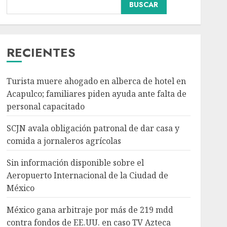
BUSCAR
Sin información
disponible sobre el
Aeropuerto
Internacional de la
RECIENTES
Ciudad de México
3
AGOSTO 6, 2026
Turista muere ahogado en alberca de hotel en
Acapulco; familiares piden ayuda ante falta de
México gana arbitraje
personal capacitado
por más de 219 mdd
contra fondos de EE.UU.
SCJN avala obligación patronal de dar casa y
en caso TV Azteca
comida a jornaleros agrícolas
AGOSTO 6, 2026
4
Sin información disponible sobre el
Aeropuerto Internacional de la Ciudad de
Toluca golea a Seattle
México
Sounders en su inicio de
la Leagues Cup 2026
México gana arbitraje por más de 219 mdd
AGOSTO 6, 2026
contra fondos de EE.UU. en caso TV Azteca