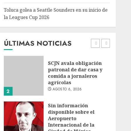
5
Toluca golea a Seattle Sounders en su inicio de
Turista muere ahogado
la Leagues Cup 2026
en alberca de hotel en
Acapulco; familiares
piden ayuda ante falta de
personal capacitado
ÚLTIMAS NOTICIAS
1
AGOSTO 6, 2026
SCJN avala obligación
patronal de dar casa y
comida a jornaleros
agrícolas
AGOSTO 6, 2026
2
Sin información
disponible sobre el
Aeropuerto
Internacional de la