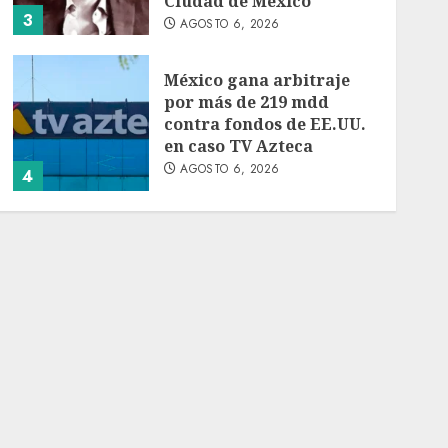
Ciudad de México
3
AGOSTO 6, 2026
México gana arbitraje
por más de 219 mdd
contra fondos de EE.UU.
en caso TV Azteca
AGOSTO 6, 2026
4
Toluca golea a Seattle
Sounders en su inicio de
la Leagues Cup 2026
AGOSTO 6, 2026
5
Turista muere ahogado
en alberca de hotel en
Acapulco; familiares
piden ayuda ante falta de