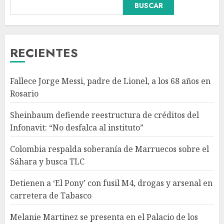
BUSCAR
de Marruecos sobre el Sáhara
y busca TLC
AGOSTO 9, 2026
3
RECIENTES
Detienen a ‘El Pony’ con fusil
Fallece Jorge Messi, padre de Lionel, a los 68 años en
M4, drogas y arsenal en
Rosario
carretera de Tabasco
AGOSTO 9, 2026
Sheinbaum defiende reestructura de créditos del
4
Infonavit: “No desfalca al instituto”
Colombia respalda soberanía de Marruecos sobre el
Melanie Martinez se presenta
Sáhara y busca TLC
en el Palacio de los Deportes
con ‘Hades: The Sacrifice Tour’
Detienen a ‘El Pony’ con fusil M4, drogas y arsenal en
AGOSTO 9, 2026
carretera de Tabasco
5
Melanie Martinez se presenta en el Palacio de los