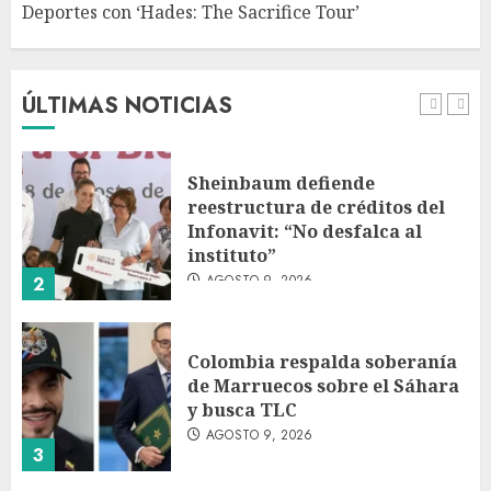
Deportes con ‘Hades: The Sacrifice Tour’
Fallece Jorge Messi, padre de
Lionel, a los 68 años en Rosario
AGOSTO 9, 2026
ÚLTIMAS NOTICIAS
1
Sheinbaum defiende
reestructura de créditos del
Infonavit: “No desfalca al
instituto”
AGOSTO 9, 2026
2
Colombia respalda soberanía
de Marruecos sobre el Sáhara
y busca TLC
AGOSTO 9, 2026
3