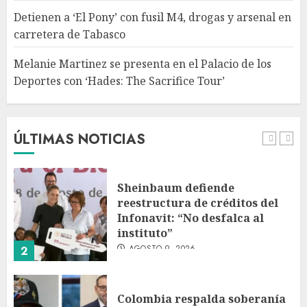
con ‘Hades: The Sacrifice Tour’
Detienen a ‘El Pony’ con fusil M4, drogas y arsenal en
AGOSTO 9, 2026
carretera de Tabasco
5
Melanie Martinez se presenta en el Palacio de los
Deportes con ‘Hades: The Sacrifice Tour’
Fallece Jorge Messi, padre de
Lionel, a los 68 años en Rosario
AGOSTO 9, 2026
ÚLTIMAS NOTICIAS
1
Sheinbaum defiende
reestructura de créditos del
Infonavit: “No desfalca al
instituto”
AGOSTO 9, 2026
2
Colombia respalda soberanía