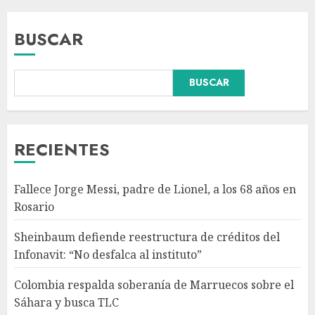
BUSCAR
Colombia respalda soberanía
BUSCAR
de Marruecos sobre el Sáhara
y busca TLC
AGOSTO 9, 2026
3
RECIENTES
Detienen a ‘El Pony’ con fusil
Fallece Jorge Messi, padre de Lionel, a los 68 años en
M4, drogas y arsenal en
Rosario
carretera de Tabasco
AGOSTO 9, 2026
Sheinbaum defiende reestructura de créditos del
4
Infonavit: “No desfalca al instituto”
Colombia respalda soberanía de Marruecos sobre el
Melanie Martinez se presenta
Sáhara y busca TLC
en el Palacio de los Deportes