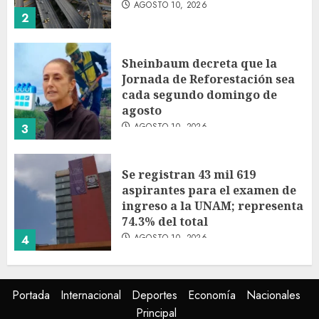
AGOSTO 10, 2026
2
Sheinbaum decreta que la
Jornada de Reforestación sea
cada segundo domingo de
agosto
AGOSTO 10, 2026
3
Se registran 43 mil 619
aspirantes para el examen de
ingreso a la UNAM; representa
74.3% del total
AGOSTO 10, 2026
4
Participa directora de Lotería
Portada
Internacional
Deportes
Economía
Nacionales
Nacional en arranque de
Principal
Jornada Nacional de