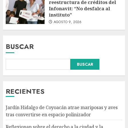
reestructura de créditos del
Infonavit: “No desfalca al
instituto”
AGOSTO 9, 2026
BUSCAR
Sheinbaum decreta que la
BUSCAR
Jornada de Reforestación sea
cada segundo domingo de
agosto
AGOSTO 10, 2026
3
RECIENTES
Se registran 43 mil 619
Jardín Hidalgo de Coyoacán atrae mariposas y aves
aspirantes para el examen de
tras convertirse en espacio polinizador
ingreso a la UNAM; representa
74.3% del total
Reflexionan sobre el derecho a la ciudad y la