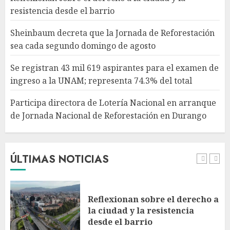
AGOSTO 10, 2026
4
resistencia desde el barrio
Sheinbaum decreta que la Jornada de Reforestación
Participa directora de Lotería
sea cada segundo domingo de agosto
Nacional en arranque de
Jornada Nacional de
Se registran 43 mil 619 aspirantes para el examen de
Reforestación en Durango
ingreso a la UNAM; representa 74.3% del total
AGOSTO 10, 2026
5
Participa directora de Lotería Nacional en arranque
de Jornada Nacional de Reforestación en Durango
Jardín Hidalgo de Coyoacán
atrae mariposas y aves tras
convertirse en espacio
polinizador
ÚLTIMAS NOTICIAS
AGOSTO 10, 2026
1
Reflexionan sobre el derecho a
la ciudad y la resistencia
desde el barrio