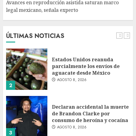
Avances en reproducción asistida saturan marco
legal mexicano, señala experto
EE. UU. reconoce apoyo de
Sheinbaum contra el narco
pero advierte que persisten
desafíos
ÚLTIMAS NOTICIAS
AGOSTO 8, 2026
1
Estados Unidos reanuda
parcialmente los envíos de
aguacate desde México
AGOSTO 8, 2026
2
Declaran accidental la muerte
de Brandon Clarke por
consumo de heroína y cocaína
AGOSTO 8, 2026
3