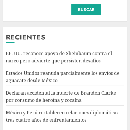
Declaran accidental la muerte
BUSCAR
de Brandon Clarke por
consumo de heroína y cocaína
AGOSTO 8, 2026
3
RECIENTES
México y Perú restablecen
EE. UU. reconoce apoyo de Sheinbaum contra el
relaciones diplomáticas tras
narco pero advierte que persisten desafíos
cuatro años de
enfrentamientos
Estados Unidos reanuda parcialmente los envíos de
AGOSTO 8, 2026
4
aguacate desde México
Declaran accidental la muerte de Brandon Clarke
Avances en reproducción
por consumo de heroína y cocaína
asistida saturan marco legal
mexicano, señala experto
México y Perú restablecen relaciones diplomáticas
AGOSTO 8, 2026
tras cuatro años de enfrentamientos
5