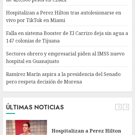
en Guanajuato
AGOSTO 6, 2026
Hospitalizan a Perez Hilton tras autolesionarse en
4
vivo por TikTok en Miami
Falla en sistema Booster de El Carrizo deja sin agua a
Ramírez Marín aspira a la
147 colonias de Tijuana
presidencia del Senado pero
respeta decisión de Morena
Sectores obrero y empresarial piden al IMSS nuevo
AGOSTO 6, 2026
hospital en Guanajuato
5
Ramírez Marín aspira a la presidencia del Senado
pero respeta decisión de Morena
Detienen a persona por
intentar cobrar cheque falso
de 420,000 pesos en CDMX
AGOSTO 6, 2026
ÚLTIMAS NOTICIAS
1
Hospitalizan a Perez Hilton