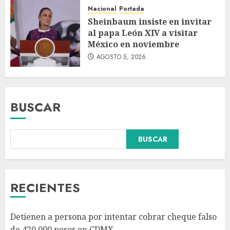
Nacional
Portada
Sheinbaum insiste en invitar
al papa León XIV a visitar
México en noviembre
AGOSTO 5, 2026
BUSCAR
Falla en sistema Booster de El
BUSCAR
Carrizo deja sin agua a 147
colonias de Tijuana
AGOSTO 6, 2026
3
RECIENTES
Sectores obrero y empresarial
Detienen a persona por intentar cobrar cheque falso
piden al IMSS nuevo hospital
de 420,000 pesos en CDMX