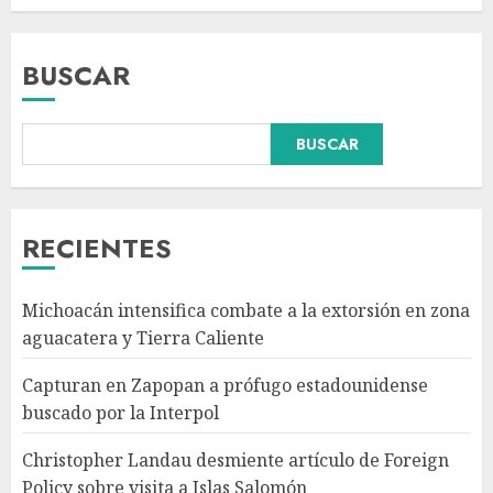
BUSCAR
BUSCAR
Christopher Landau
desmiente artículo de Foreign
Policy sobre visita a Islas
Salomón
RECIENTES
AGOSTO 7, 2026
3
Michoacán intensifica combate a la extorsión en zona
Detienen al exgobernador de
aguacatera y Tierra Caliente
Guerrero Ángel Aguirre por
obstrucción de la justicia en el
Capturan en Zapopan a prófugo estadounidense
caso Ayotzinapa
buscado por la Interpol
AGOSTO 7, 2026
4
Christopher Landau desmiente artículo de Foreign
Policy sobre visita a Islas Salomón