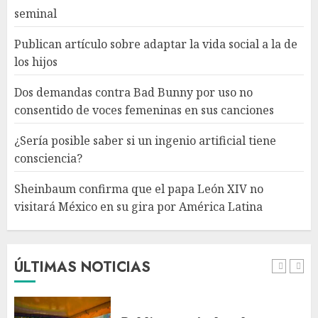
ingenio artificial tiene
seminal
consciencia?
AGOSTO 6, 2026
Publican artículo sobre adaptar la vida social a la de
4
los hijos
Dos demandas contra Bad Bunny por uso no
Sheinbaum confirma que el
consentido de voces femeninas en sus canciones
papa León XIV no visitará
México en su gira por América
¿Sería posible saber si un ingenio artificial tiene
Latina
consciencia?
AGOSTO 6, 2026
5
Sheinbaum confirma que el papa León XIV no
visitará México en su gira por América Latina
Bacterias en el semen también
condicionan el éxito del
embarazo: estudio cambia el
foco al microbioma seminal
ÚLTIMAS NOTICIAS
AGOSTO 6, 2026
1