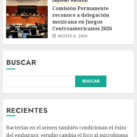
Deportes
Nacional
Comisión Permanente
reconoce a delegación
mexicana en Juegos
Centroamericanos 2026
AGOSTO 6, 2026
BUSCAR
BUSCAR
Dos demandas contra Bad
Bunny por uso no consentido
de voces femeninas en sus
canciones
RECIENTES
AGOSTO 6, 2026
3
Bacterias en el semen también condicionan el éxito
¿Sería posible saber si un
del embarazo: estudio cambia el foco al microbioma