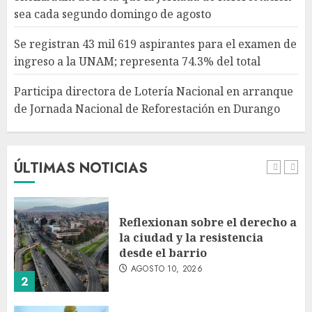
Participa directora de Lotería
sea cada segundo domingo de agosto
Nacional en arranque de
Jornada Nacional de
Se registran 43 mil 619 aspirantes para el examen de
Reforestación en Durango
ingreso a la UNAM; representa 74.3% del total
AGOSTO 10, 2026
5
Participa directora de Lotería Nacional en arranque
de Jornada Nacional de Reforestación en Durango
Jardín Hidalgo de Coyoacán
atrae mariposas y aves tras
convertirse en espacio
polinizador
ÚLTIMAS NOTICIAS
AGOSTO 10, 2026
1
Reflexionan sobre el derecho a
la ciudad y la resistencia
desde el barrio
AGOSTO 10, 2026
2