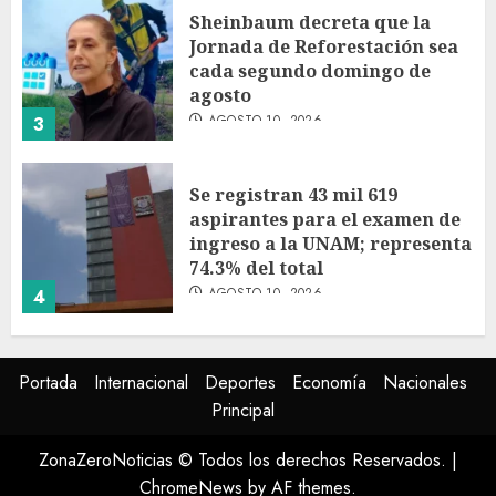
Sheinbaum decreta que la
Jornada de Reforestación sea
cada segundo domingo de
agosto
AGOSTO 10, 2026
3
Se registran 43 mil 619
aspirantes para el examen de
ingreso a la UNAM; representa
74.3% del total
AGOSTO 10, 2026
4
Participa directora de Lotería
Portada
Internacional
Deportes
Economía
Nacionales
Nacional en arranque de
Principal
Jornada Nacional de
Reforestación en Durango
ZonaZeroNoticias © Todos los derechos Reservados.
|
AGOSTO 10, 2026
5
ChromeNews
by AF themes.