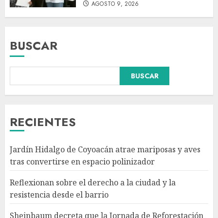
AGOSTO 9, 2026
BUSCAR
Sheinbaum decreta que la
BUSCAR
Jornada de Reforestación sea
cada segundo domingo de
agosto
AGOSTO 10, 2026
3
RECIENTES
Se registran 43 mil 619
Jardín Hidalgo de Coyoacán atrae mariposas y aves
aspirantes para el examen de
tras convertirse en espacio polinizador
ingreso a la UNAM; representa
74.3% del total
Reflexionan sobre el derecho a la ciudad y la
AGOSTO 10, 2026
4
resistencia desde el barrio
Sheinbaum decreta que la Jornada de Reforestación