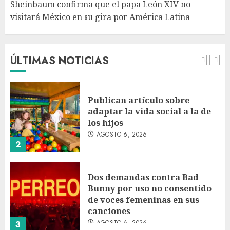
Sheinbaum confirma que el papa León XIV no
visitará México en su gira por América Latina
Bacterias en el semen también
condicionan el éxito del
embarazo: estudio cambia el
foco al microbioma seminal
ÚLTIMAS NOTICIAS
AGOSTO 6, 2026
1
Publican artículo sobre
adaptar la vida social a la de
los hijos
AGOSTO 6, 2026
2
Dos demandas contra Bad
Bunny por uso no consentido
de voces femeninas en sus
canciones
AGOSTO 6, 2026
3