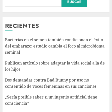
BUSCAR
Dos demandas contra Bad
Bunny por uso no consentido
de voces femeninas en sus
canciones
RECIENTES
AGOSTO 6, 2026
3
Bacterias en el semen también condicionan el éxito
¿Sería posible saber si un
del embarazo: estudio cambia el foco al microbioma
ingenio artificial tiene
seminal
consciencia?
AGOSTO 6, 2026
Publican artículo sobre adaptar la vida social a la de
4
los hijos
Dos demandas contra Bad Bunny por uso no
Sheinbaum confirma que el
consentido de voces femeninas en sus canciones
papa León XIV no visitará
México en su gira por América
¿Sería posible saber si un ingenio artificial tiene
Latina
consciencia?
AGOSTO 6, 2026
5