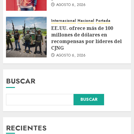
AGOSTO 6, 2026
Internacional
Nacional
Portada
EE.UU. ofrece más de 100
millones de dólares en
recompensas por líderes del
CJNG
AGOSTO 6, 2026
BUSCAR
BUSCAR
Dos demandas contra Bad
Bunny por uso no consentido
de voces femeninas en sus
canciones
RECIENTES
AGOSTO 6, 2026
3