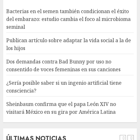
Bacterias en el semen también condicionan el éxito
¿Sería posible saber si un
del embarazo: estudio cambia el foco al microbioma
ingenio artificial tiene
seminal
consciencia?
AGOSTO 6, 2026
Publican artículo sobre adaptar la vida social a la de
4
los hijos
Dos demandas contra Bad Bunny por uso no
Sheinbaum confirma que el
consentido de voces femeninas en sus canciones
papa León XIV no visitará
México en su gira por América
¿Sería posible saber si un ingenio artificial tiene
Latina
consciencia?
AGOSTO 6, 2026
5
Sheinbaum confirma que el papa León XIV no
visitará México en su gira por América Latina
Bacterias en el semen también
condicionan el éxito del
embarazo: estudio cambia el
foco al microbioma seminal
ÚLTIMAS NOTICIAS
AGOSTO 6, 2026