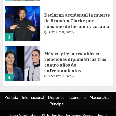
Declaran accidental la muerte
de Brandon Clarke por
consumo de heroína y cocaína
AGOSTO 8, 2026
3
México y Perú restablecen
relaciones diplomáticas tras
cuatro años de
enfrentamientos
AGOSTO 8, 2026
4
Avances en reproducción
Portada
Internacional
Deportes
Economía
Nacionales
asistida saturan marco legal
Principal
mexicano, señala experto
AGOSTO 8, 2026
ZonaZeroNoticias © Todos los derechos Reservados.
|