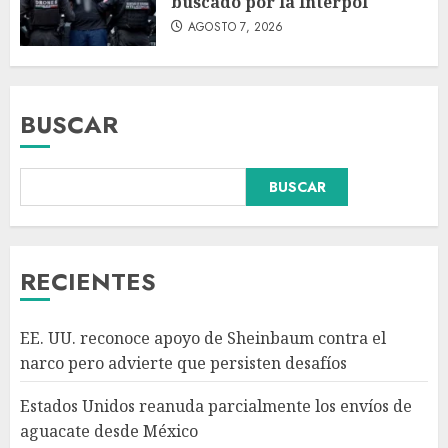
buscado por la Interpol
AGOSTO 7, 2026
BUSCAR
Declaran accidental la muerte
BUSCAR
de Brandon Clarke por
consumo de heroína y cocaína
AGOSTO 8, 2026
3
RECIENTES
México y Perú restablecen
EE. UU. reconoce apoyo de Sheinbaum contra el
relaciones diplomáticas tras
narco pero advierte que persisten desafíos
cuatro años de
enfrentamientos
Estados Unidos reanuda parcialmente los envíos de
AGOSTO 8, 2026
4
aguacate desde México