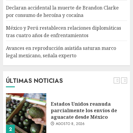
Declaran accidental la muerte de Brandon Clarke
Avances en reproducción
por consumo de heroína y cocaína
asistida saturan marco legal
mexicano, señala experto
México y Perú restablecen relaciones diplomáticas
AGOSTO 8, 2026
tras cuatro años de enfrentamientos
5
Avances en reproducción asistida saturan marco
legal mexicano, señala experto
EE. UU. reconoce apoyo de
Sheinbaum contra el narco
pero advierte que persisten
desafíos
ÚLTIMAS NOTICIAS
AGOSTO 8, 2026
1
Estados Unidos reanuda
parcialmente los envíos de
aguacate desde México
AGOSTO 8, 2026
2