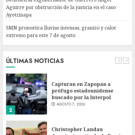
extremo para este 7 de agosto
Aguirre por obstrucción de la justicia en el caso
AGOSTO 7, 2026
Ayotzinapa
5
SMN pronostica lluvias intensas, granizo y calor
extremo para este 7 de agosto
Michoacán intensifica
combate a la extorsión en
zona aguacatera y Tierra
Caliente
ÚLTIMAS NOTICIAS
AGOSTO 7, 2026
1
Capturan en Zapopan a
prófugo estadounidense
buscado por la Interpol
AGOSTO 7, 2026
2
Christopher Landau