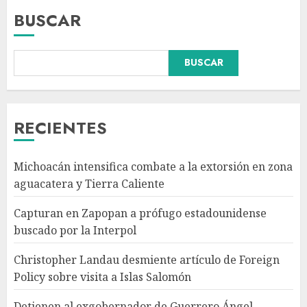
BUSCAR
BUSCAR
Christopher Landau
desmiente artículo de Foreign
Policy sobre visita a Islas
Salomón
RECIENTES
AGOSTO 7, 2026
3
Michoacán intensifica combate a la extorsión en zona
Detienen al exgobernador de
aguacatera y Tierra Caliente
Guerrero Ángel Aguirre por
obstrucción de la justicia en el
Capturan en Zapopan a prófugo estadounidense
caso Ayotzinapa
buscado por la Interpol
AGOSTO 7, 2026
4
Christopher Landau desmiente artículo de Foreign
Policy sobre visita a Islas Salomón
SMN pronostica lluvias
intensas, granizo y calor
Detienen al exgobernador de Guerrero Ángel