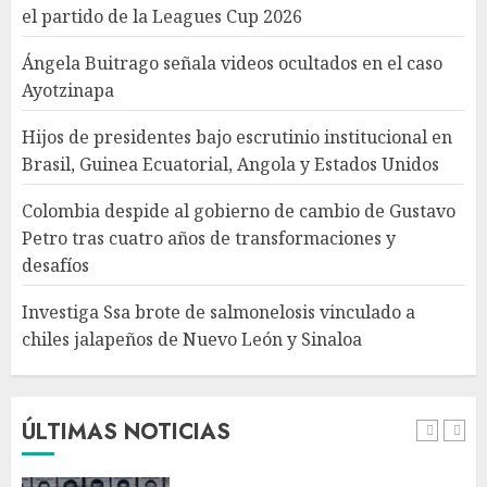
Colombia despide al gobierno
el partido de la Leagues Cup 2026
de cambio de Gustavo Petro
tras cuatro años de
Ángela Buitrago señala videos ocultados en el caso
transformaciones y desafíos
Ayotzinapa
AGOSTO 7, 2026
4
Hijos de presidentes bajo escrutinio institucional en
Brasil, Guinea Ecuatorial, Angola y Estados Unidos
Investiga Ssa brote de
salmonelosis vinculado a
Colombia despide al gobierno de cambio de Gustavo
chiles jalapeños de Nuevo
Petro tras cuatro años de transformaciones y
León y Sinaloa
desafíos
AGOSTO 7, 2026
5
Investiga Ssa brote de salmonelosis vinculado a
chiles jalapeños de Nuevo León y Sinaloa
Charlotte FC vs Atlas: Fecha,
horario y canal para ver el
partido de la Leagues Cup
2026
ÚLTIMAS NOTICIAS
AGOSTO 7, 2026
1