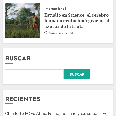
Internacional
Estudio en Science: el cerebro
humano evolucionó gracias al
azúcar de la fruta
AGOSTO 7, 2026
BUSCAR
BUSCAR
Hijos de presidentes bajo
escrutinio institucional en
Brasil, Guinea Ecuatorial,
Angola y Estados Unidos
RECIENTES
AGOSTO 7, 2026
3
Charlotte FC vs Atlas: Fecha, horario y canal para ver