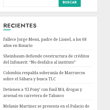
Colombia respalda
BUSCAR
soberanía de Marruecos
sobre el Sáhara y busca
TLC
3
AGOSTO 9, 2026
RECIENTES
Nacional
Detienen a ‘El Pony’ con
Fallece Jorge Messi, padre de Lionel, a los 68
fusil M4, drogas y
años en Rosario
arsenal en carretera de
Tabasco
Sheinbaum defiende reestructura de créditos
4
AGOSTO 9, 2026
del Infonavit: “No desfalca al instituto”
Colombia respalda soberanía de Marruecos
Melanie Martinez se
sobre el Sáhara y busca TLC
presenta en el Palacio de
los Deportes con ‘Hades:
Detienen a ‘El Pony’ con fusil M4, drogas y
The Sacrifice Tour’
arsenal en carretera de Tabasco
AGOSTO 9, 2026
5
Melanie Martinez se presenta en el Palacio de