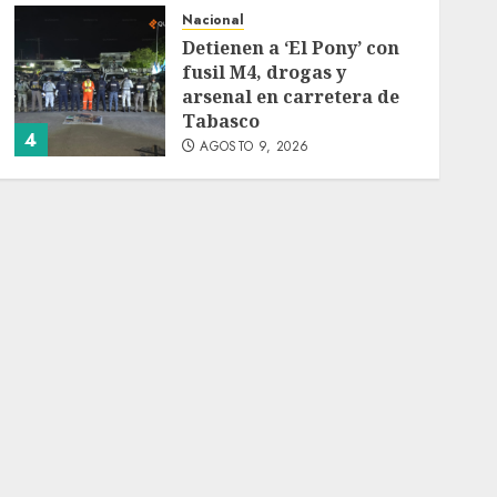
Nacional
Detienen a ‘El Pony’ con
fusil M4, drogas y
arsenal en carretera de
Tabasco
4
AGOSTO 9, 2026
Melanie Martinez se
presenta en el Palacio de
los Deportes con ‘Hades:
The Sacrifice Tour’
AGOSTO 9, 2026
5
Deportes
Internacional
Portada
Fallece Jorge Messi,
padre de Lionel, a los 68
años en Rosario
AGOSTO 9, 2026
1