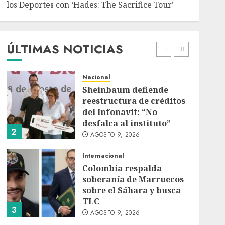
los Deportes con ‘Hades: The Sacrifice Tour’
Deportes
Internacional
Portada
Fallece Jorge Messi,
padre de Lionel, a los 68
años en Rosario
ÚLTIMAS NOTICIAS
AGOSTO 9, 2026
1
Nacional
Sheinbaum defiende
reestructura de créditos
del Infonavit: “No
desfalca al instituto”
2
AGOSTO 9, 2026
Internacional
Colombia respalda
soberanía de Marruecos
sobre el Sáhara y busca
TLC
3
AGOSTO 9, 2026