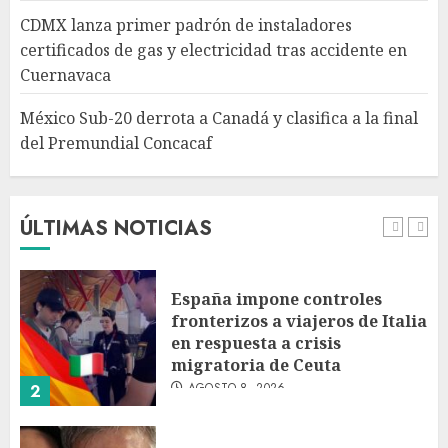
Canadá y clasifica a la final del
CDMX lanza primer padrón de instaladores
Premundial Concacaf
certificados de gas y electricidad tras accidente en
AGOSTO 8, 2026
Cuernavaca
5
México Sub-20 derrota a Canadá y clasifica a la final
del Premundial Concacaf
Columna critica la mañanera
como herramienta de control
y señala incongruencia en
regulación del derecho de
ÚLTIMAS NOTICIAS
réplica
1
AGOSTO 8, 2026
España impone controles
fronterizos a viajeros de Italia
en respuesta a crisis
migratoria de Ceuta
AGOSTO 8, 2026
2