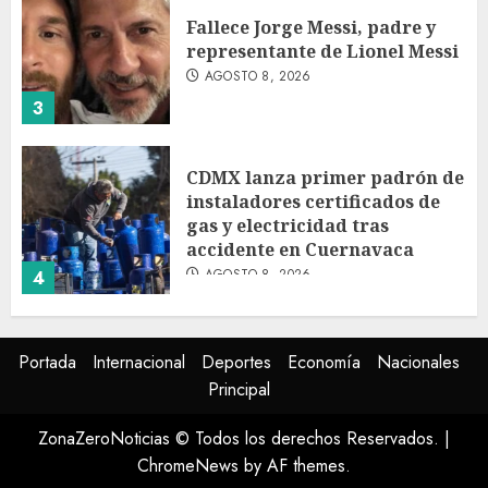
Fallece Jorge Messi, padre y
representante de Lionel Messi
AGOSTO 8, 2026
3
CDMX lanza primer padrón de
instaladores certificados de
gas y electricidad tras
accidente en Cuernavaca
AGOSTO 8, 2026
4
México Sub-20 derrota a
Portada
Internacional
Deportes
Economía
Nacionales
Canadá y clasifica a la final del
Principal
Premundial Concacaf
AGOSTO 8, 2026
ZonaZeroNoticias © Todos los derechos Reservados.
|
5
ChromeNews
by AF themes.