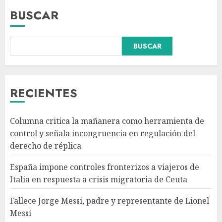
BUSCAR
BUSCAR
Fallece Jorge Messi, padre y
representante de Lionel Messi
RECIENTES
AGOSTO 8, 2026
3
Columna critica la mañanera como herramienta de
control y señala incongruencia en regulación del
CDMX lanza primer padrón de
derecho de réplica
instaladores certificados de
gas y electricidad tras
España impone controles fronterizos a viajeros de
accidente en Cuernavaca
Italia en respuesta a crisis migratoria de Ceuta
AGOSTO 8, 2026
4
Fallece Jorge Messi, padre y representante de Lionel
Messi
México Sub-20 derrota a