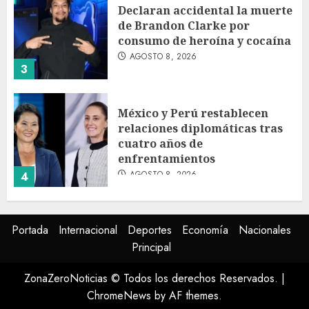
Declaran accidental la muerte
de Brandon Clarke por
consumo de heroína y cocaína
AGOSTO 8, 2026
3
México y Perú restablecen
relaciones diplomáticas tras
cuatro años de
enfrentamientos
AGOSTO 8, 2026
4
Avances en reproducción
Portada
Internacional
Deportes
Economía
Nacionales
asistida saturan marco legal
Principal
mexicano, señala experto
AGOSTO 8, 2026
ZonaZeroNoticias © Todos los derechos Reservados.
|
5
ChromeNews
by AF themes.