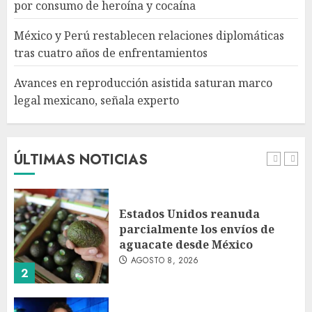
por consumo de heroína y cocaína
asistida saturan marco legal
mexicano, señala experto
México y Perú restablecen relaciones diplomáticas
AGOSTO 8, 2026
tras cuatro años de enfrentamientos
5
Avances en reproducción asistida saturan marco
legal mexicano, señala experto
EE. UU. reconoce apoyo de
Sheinbaum contra el narco
pero advierte que persisten
desafíos
ÚLTIMAS NOTICIAS
AGOSTO 8, 2026
1
Estados Unidos reanuda
parcialmente los envíos de
aguacate desde México
AGOSTO 8, 2026
2