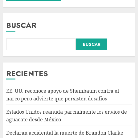
BUSCAR
Declaran accidental la muerte
BUSCAR
de Brandon Clarke por
consumo de heroína y cocaína
AGOSTO 8, 2026
3
RECIENTES
México y Perú restablecen
EE. UU. reconoce apoyo de Sheinbaum contra el
relaciones diplomáticas tras
narco pero advierte que persisten desafíos
cuatro años de
enfrentamientos
Estados Unidos reanuda parcialmente los envíos de
AGOSTO 8, 2026
4
aguacate desde México
Declaran accidental la muerte de Brandon Clarke
Avances en reproducción