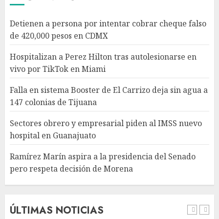
Sectores obrero y empresarial
Detienen a persona por intentar cobrar cheque falso
piden al IMSS nuevo hospital
de 420,000 pesos en CDMX
en Guanajuato
AGOSTO 6, 2026
Hospitalizan a Perez Hilton tras autolesionarse en
4
vivo por TikTok en Miami
Falla en sistema Booster de El Carrizo deja sin agua a
Ramírez Marín aspira a la
147 colonias de Tijuana
presidencia del Senado pero
respeta decisión de Morena
Sectores obrero y empresarial piden al IMSS nuevo
AGOSTO 6, 2026
hospital en Guanajuato
5
Ramírez Marín aspira a la presidencia del Senado
pero respeta decisión de Morena
Detienen a persona por
intentar cobrar cheque falso
de 420,000 pesos en CDMX
AGOSTO 6, 2026
ÚLTIMAS NOTICIAS
1