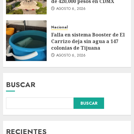
de 420,000 pesos en CDMX
AGOSTO 6, 2026
Nacional
Falla en sistema Booster de El
Carrizo deja sin agua a 147
colonias de Tijuana
AGOSTO 6, 2026
BUSCAR
Falla en sistema Booster de El
BUSCAR
Carrizo deja sin agua a 147
colonias de Tijuana
AGOSTO 6, 2026
3
RECIENTES