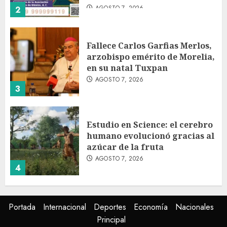
AGOSTO 7, 2026
2
Fallece Carlos Garfias Merlos,
arzobispo emérito de Morelia,
en su natal Tuxpan
AGOSTO 7, 2026
3
Estudio en Science: el cerebro
humano evolucionó gracias al
azúcar de la fruta
AGOSTO 7, 2026
4
EE.UU. amplía revisión de
Portada
Internacional
Deportes
Economía
Nacionales
redes sociales para visados de
Principal
periodistas y ciertos