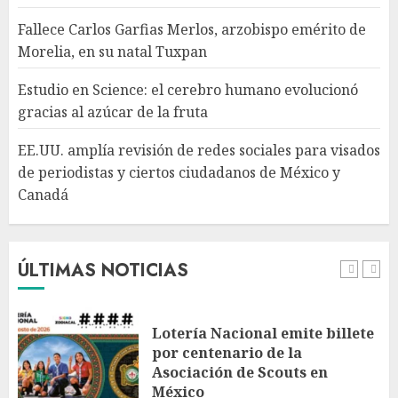
Fallece Carlos Garfias Merlos, arzobispo emérito de
Morelia, en su natal Tuxpan
EE.UU. amplía revisión de
redes sociales para visados de
Estudio en Science: el cerebro humano evolucionó
periodistas y ciertos
gracias al azúcar de la fruta
ciudadanos de México y
Canadá
5
EE.UU. amplía revisión de redes sociales para visados
AGOSTO 7, 2026
de periodistas y ciertos ciudadanos de México y
Canadá
Desplome de la IA arrastra a
fondos estrella de Wall Street
AGOSTO 7, 2026
ÚLTIMAS NOTICIAS
1
Lotería Nacional emite billete
por centenario de la
Asociación de Scouts en
México