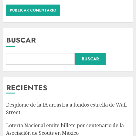
BUSCAR
BUSCAR
Fallece Carlos Garfias Merlos,
arzobispo emérito de Morelia,
en su natal Tuxpan
AGOSTO 7, 2026
RECIENTES
3
Desplome de la IA arrastra a fondos estrella de Wall
Estudio en Science: el cerebro
Street
humano evolucionó gracias al
azúcar de la fruta
Lotería Nacional emite billete por centenario de la
AGOSTO 7, 2026
Asociación de Scouts en México
4