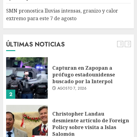
SMN pronostica lluvias intensas, granizo y calor
extremo para este 7 de agosto
Michoacán intensifica
combate a la extorsión en
zona aguacatera y Tierra
Caliente
ÚLTIMAS NOTICIAS
AGOSTO 7, 2026
1
Capturan en Zapopan a
prófugo estadounidense
buscado por la Interpol
AGOSTO 7, 2026
2
Christopher Landau
desmiente artículo de Foreign
Policy sobre visita a Islas
Salomón