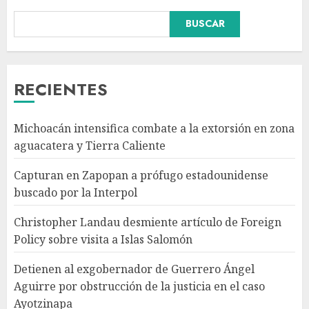
BUSCAR
Christopher Landau
desmiente artículo de Foreign
Policy sobre visita a Islas
Salomón
RECIENTES
AGOSTO 7, 2026
3
Michoacán intensifica combate a la extorsión en zona
Detienen al exgobernador de
aguacatera y Tierra Caliente
Guerrero Ángel Aguirre por
obstrucción de la justicia en el
Capturan en Zapopan a prófugo estadounidense
caso Ayotzinapa
buscado por la Interpol
AGOSTO 7, 2026
4
Christopher Landau desmiente artículo de Foreign
Policy sobre visita a Islas Salomón
SMN pronostica lluvias
intensas, granizo y calor
Detienen al exgobernador de Guerrero Ángel
extremo para este 7 de agosto
Aguirre por obstrucción de la justicia en el caso
AGOSTO 7, 2026
Ayotzinapa
5