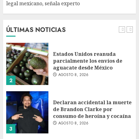
legal mexicano, señala experto
EE. UU. reconoce apoyo de
Sheinbaum contra el narco
pero advierte que persisten
desafíos
ÚLTIMAS NOTICIAS
AGOSTO 8, 2026
1
Estados Unidos reanuda
parcialmente los envíos de
aguacate desde México
AGOSTO 8, 2026
2
Declaran accidental la muerte
de Brandon Clarke por
consumo de heroína y cocaína
AGOSTO 8, 2026
3