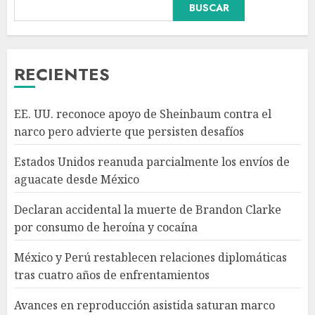
BUSCAR
de Brandon Clarke por
consumo de heroína y cocaína
AGOSTO 8, 2026
3
RECIENTES
México y Perú restablecen
EE. UU. reconoce apoyo de Sheinbaum contra el
relaciones diplomáticas tras
narco pero advierte que persisten desafíos
cuatro años de
enfrentamientos
Estados Unidos reanuda parcialmente los envíos de
AGOSTO 8, 2026
4
aguacate desde México
Declaran accidental la muerte de Brandon Clarke
Avances en reproducción
por consumo de heroína y cocaína
asistida saturan marco legal
mexicano, señala experto
México y Perú restablecen relaciones diplomáticas
AGOSTO 8, 2026
tras cuatro años de enfrentamientos
5
Avances en reproducción asistida saturan marco