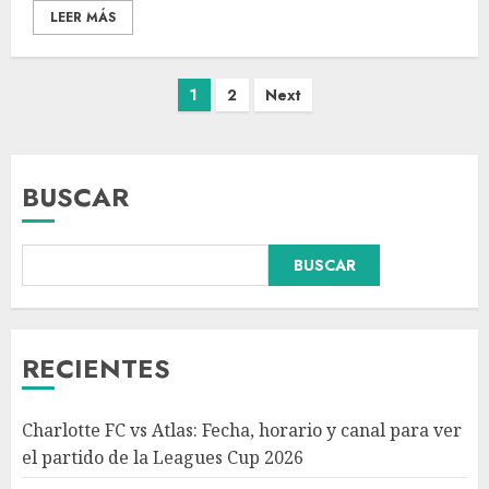
LEER MÁS
1
2
Next
BUSCAR
BUSCAR
Hijos de presidentes bajo
escrutinio institucional en
Brasil, Guinea Ecuatorial,
Angola y Estados Unidos
RECIENTES
AGOSTO 7, 2026
3
Charlotte FC vs Atlas: Fecha, horario y canal para ver
Colombia despide al gobierno
el partido de la Leagues Cup 2026
de cambio de Gustavo Petro