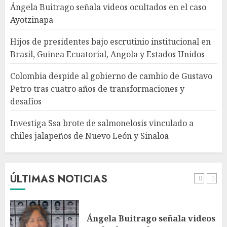
tras cuatro años de
Ángela Buitrago señala videos ocultados en el caso
transformaciones y desafíos
Ayotzinapa
AGOSTO 7, 2026
4
Hijos de presidentes bajo escrutinio institucional en
Brasil, Guinea Ecuatorial, Angola y Estados Unidos
Investiga Ssa brote de
salmonelosis vinculado a
Colombia despide al gobierno de cambio de Gustavo
chiles jalapeños de Nuevo
Petro tras cuatro años de transformaciones y
León y Sinaloa
desafíos
AGOSTO 7, 2026
5
Investiga Ssa brote de salmonelosis vinculado a
chiles jalapeños de Nuevo León y Sinaloa
Charlotte FC vs Atlas: Fecha,
horario y canal para ver el
partido de la Leagues Cup
2026
ÚLTIMAS NOTICIAS
AGOSTO 7, 2026
1
Ángela Buitrago señala videos