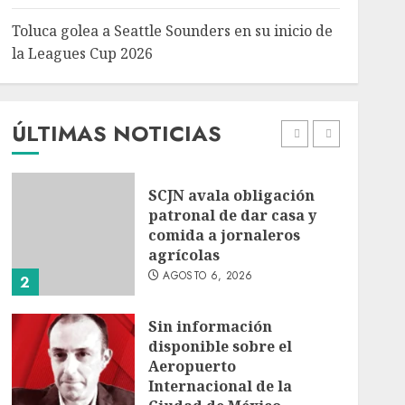
5
Toluca golea a Seattle Sounders en su inicio de
Turista muere ahogado
la Leagues Cup 2026
en alberca de hotel en
Acapulco; familiares
piden ayuda ante falta de
personal capacitado
ÚLTIMAS NOTICIAS
1
AGOSTO 6, 2026
SCJN avala obligación
patronal de dar casa y
comida a jornaleros
agrícolas
AGOSTO 6, 2026
2
Sin información
disponible sobre el
Aeropuerto
Internacional de la