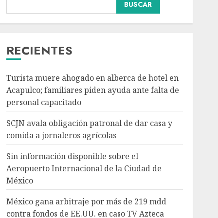
BUSCAR
Sin información
disponible sobre el
Aeropuerto
Internacional de la
RECIENTES
Ciudad de México
3
AGOSTO 6, 2026
Turista muere ahogado en alberca de hotel en
Acapulco; familiares piden ayuda ante falta de
México gana arbitraje
personal capacitado
por más de 219 mdd
contra fondos de EE.UU.
SCJN avala obligación patronal de dar casa y
en caso TV Azteca
comida a jornaleros agrícolas
AGOSTO 6, 2026
4
Sin información disponible sobre el
Aeropuerto Internacional de la Ciudad de
Toluca golea a Seattle
México
Sounders en su inicio de
la Leagues Cup 2026
México gana arbitraje por más de 219 mdd
AGOSTO 6, 2026
contra fondos de EE.UU. en caso TV Azteca