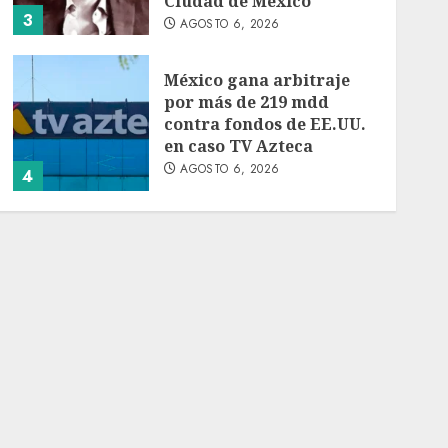
Ciudad de México
3
AGOSTO 6, 2026
México gana arbitraje
por más de 219 mdd
contra fondos de EE.UU.
en caso TV Azteca
AGOSTO 6, 2026
4
Toluca golea a Seattle
Sounders en su inicio de
la Leagues Cup 2026
AGOSTO 6, 2026
5
Turista muere ahogado
en alberca de hotel en
Acapulco; familiares
piden ayuda ante falta de