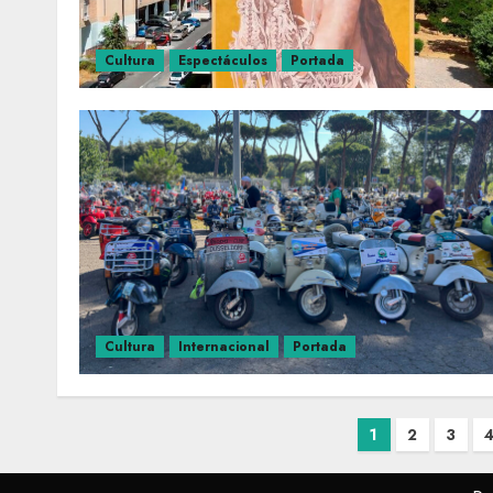
Cultura
Espectáculos
Portada
Cultura
Internacional
Portada
1
2
3