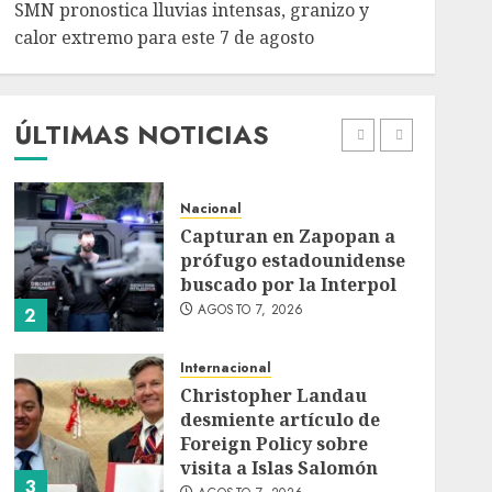
SMN pronostica lluvias intensas, granizo y
Nacional
calor extremo para este 7 de agosto
Michoacán intensifica
combate a la extorsión
en zona aguacatera y
Tierra Caliente
ÚLTIMAS NOTICIAS
1
AGOSTO 7, 2026
Nacional
Capturan en Zapopan a
prófugo estadounidense
buscado por la Interpol
AGOSTO 7, 2026
2
Internacional
Christopher Landau
desmiente artículo de
Foreign Policy sobre
visita a Islas Salomón
3