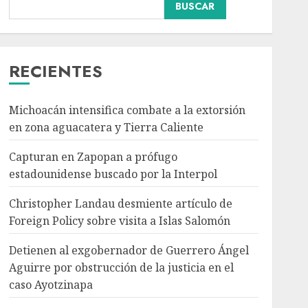
Internacional
BUSCAR
Christopher Landau
desmiente artículo de
Foreign Policy sobre
visita a Islas Salomón
RECIENTES
3
AGOSTO 7, 2026
Michoacán intensifica combate a la extorsión
Nacional
Portada
Detienen al
en zona aguacatera y Tierra Caliente
exgobernador de
Capturan en Zapopan a prófugo
Guerrero Ángel Aguirre
por obstrucción de la
estadounidense buscado por la Interpol
4
justicia en el caso
Ayotzinapa
Christopher Landau desmiente artículo de
Nacional
AGOSTO 7, 2026
Foreign Policy sobre visita a Islas Salomón
SMN pronostica lluvias
intensas, granizo y calor
Detienen al exgobernador de Guerrero Ángel
extremo para este 7 de
Aguirre por obstrucción de la justicia en el
agosto
caso Ayotzinapa
5
AGOSTO 7, 2026