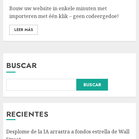
Bouw uw website in enkele minuten met
importeren met één klik – geen codeergedoe!
LEER MÁS
BUSCAR
BUSCAR
Fallece Carlos Garfias Merlos,
arzobispo emérito de Morelia,
en su natal Tuxpan
AGOSTO 7, 2026
RECIENTES
3
Desplome de la IA arrastra a fondos estrella de Wall
Estudio en Science: el cerebro