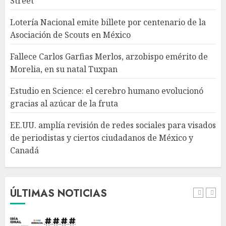
Street
humano evolucionó gracias al
azúcar de la fruta
Lotería Nacional emite billete por centenario de la
AGOSTO 7, 2026
Asociación de Scouts en México
4
Fallece Carlos Garfias Merlos, arzobispo emérito de
Morelia, en su natal Tuxpan
EE.UU. amplía revisión de
redes sociales para visados de
Estudio en Science: el cerebro humano evolucionó
periodistas y ciertos
gracias al azúcar de la fruta
ciudadanos de México y
Canadá
5
EE.UU. amplía revisión de redes sociales para visados
AGOSTO 7, 2026
de periodistas y ciertos ciudadanos de México y
Canadá
Desplome de la IA arrastra a
fondos estrella de Wall Street
AGOSTO 7, 2026
ÚLTIMAS NOTICIAS
1