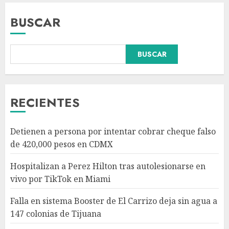
BUSCAR
Falla en sistema Booster de El
BUSCAR
Carrizo deja sin agua a 147
colonias de Tijuana
AGOSTO 6, 2026
3
RECIENTES
Sectores obrero y empresarial
Detienen a persona por intentar cobrar cheque falso
piden al IMSS nuevo hospital
de 420,000 pesos en CDMX
en Guanajuato
AGOSTO 6, 2026
Hospitalizan a Perez Hilton tras autolesionarse en
4
vivo por TikTok en Miami
Falla en sistema Booster de El Carrizo deja sin agua a
Ramírez Marín aspira a la
147 colonias de Tijuana
presidencia del Senado pero