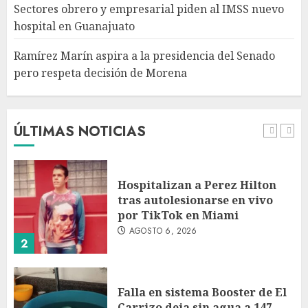
respeta decisión de Morena
Sectores obrero y empresarial piden al IMSS nuevo
AGOSTO 6, 2026
hospital en Guanajuato
5
Ramírez Marín aspira a la presidencia del Senado
pero respeta decisión de Morena
Detienen a persona por
intentar cobrar cheque falso
de 420,000 pesos en CDMX
AGOSTO 6, 2026
ÚLTIMAS NOTICIAS
1
Hospitalizan a Perez Hilton
tras autolesionarse en vivo
por TikTok en Miami
AGOSTO 6, 2026
2
Falla en sistema Booster de El
Carrizo deja sin agua a 147