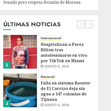
Senado pero respeta decisión de Morena
Detienen a persona por
intentar cobrar cheque
falso de 420,000 pesos en
CDMX
ÚLTIMAS NOTICIAS
1
AGOSTO 6, 2026
Internacional
Hospitalizan a Perez
Hilton tras
autolesionarse en vivo
por TikTok en Miami
2
AGOSTO 6, 2026
Nacional
Falla en sistema Booster
de El Carrizo deja sin
agua a 147 colonias de
Tijuana
3
AGOSTO 6, 2026