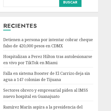
Falla en sistema Booster
BUSCAR
de El Carrizo deja sin
agua a 147 colonias de
Tijuana
3
AGOSTO 6, 2026
RECIENTES
Nacional
Salud
Sectores obrero y
Detienen a persona por intentar cobrar cheque
empresarial piden al
falso de 420,000 pesos en CDMX
IMSS nuevo hospital en
Guanajuato
Hospitalizan a Perez Hilton tras autolesionarse
4
AGOSTO 6, 2026
en vivo por TikTok en Miami
Nacional
Falla en sistema Booster de El Carrizo deja sin
Ramírez Marín aspira a
agua a 147 colonias de Tijuana
la presidencia del
Senado pero respeta
Sectores obrero y empresarial piden al IMSS
decisión de Morena
nuevo hospital en Guanajuato
5
AGOSTO 6, 2026
Ramírez Marín aspira a la presidencia del
Nacional