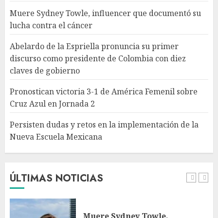
Azul en Jornada 2
Muere Sydney Towle, influencer que documentó su
AGOSTO 8, 2026
lucha contra el cáncer
4
Abelardo de la Espriella pronuncia su primer
discurso como presidente de Colombia con diez
Persisten dudas y retos en la
claves de gobierno
implementación de la Nueva
Escuela Mexicana
Pronostican victoria 3-1 de América Femenil sobre
AGOSTO 8, 2026
Cruz Azul en Jornada 2
5
Persisten dudas y retos en la implementación de la
Nueva Escuela Mexicana
México Sub-20 derrota a
Canadá y clasifica a la final del
Premundial Concacaf
AGOSTO 8, 2026
ÚLTIMAS NOTICIAS
1
Muere Sydney Towle,