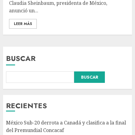
Claudia Sheinbaum, presidenta de México,
anunció un...
LEER MÁS
BUSCAR
BUSCAR
Abelardo de la Espriella
pronuncia su primer discurso
como presidente de Colombia
con diez claves de gobierno
RECIENTES
AGOSTO 8, 2026
3
México Sub-20 derrota a Canadá y clasifica a la final
Pronostican victoria 3-1 de
del Premundial Concacaf
América Femenil sobre Cruz