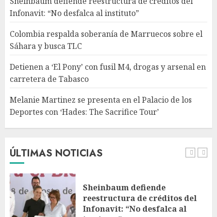
Sheinbaum defiende reestructura de créditos del
4
Infonavit: “No desfalca al instituto”
Colombia respalda soberanía de Marruecos sobre el
Melanie Martinez se presenta
Sáhara y busca TLC
en el Palacio de los Deportes
con ‘Hades: The Sacrifice Tour’
Detienen a ‘El Pony’ con fusil M4, drogas y arsenal en
AGOSTO 9, 2026
carretera de Tabasco
5
Melanie Martinez se presenta en el Palacio de los
Deportes con ‘Hades: The Sacrifice Tour’
Fallece Jorge Messi, padre de
Lionel, a los 68 años en Rosario
AGOSTO 9, 2026
ÚLTIMAS NOTICIAS
1
Sheinbaum defiende
reestructura de créditos del
Infonavit: “No desfalca al