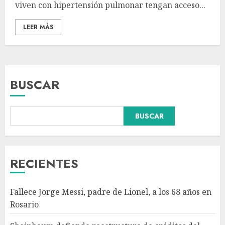
viven con hipertensión pulmonar tengan acceso...
LEER MÁS
BUSCAR
Colombia respalda soberanía
BUSCAR
de Marruecos sobre el Sáhara
y busca TLC
AGOSTO 9, 2026
3
RECIENTES
Detienen a ‘El Pony’ con fusil
Fallece Jorge Messi, padre de Lionel, a los 68 años en
M4, drogas y arsenal en
Rosario
carretera de Tabasco
AGOSTO 9, 2026