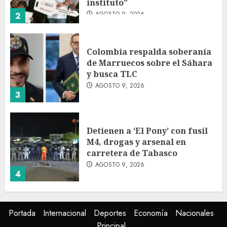
instituto”
AGOSTO 9, 2026
2
Colombia respalda soberanía
de Marruecos sobre el Sáhara
y busca TLC
AGOSTO 9, 2026
3
Detienen a ‘El Pony’ con fusil
M4, drogas y arsenal en
carretera de Tabasco
AGOSTO 9, 2026
4
Melanie Martinez se presenta
Portada
Internacional
Deportes
Economía
Nacionales
en el Palacio de los Deportes
Principal