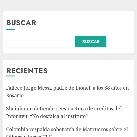
BUSCAR
Colombia respalda soberanía
BUSCAR
de Marruecos sobre el Sáhara
y busca TLC
AGOSTO 9, 2026
3
RECIENTES
Detienen a ‘El Pony’ con fusil
Fallece Jorge Messi, padre de Lionel, a los 68 años en
M4, drogas y arsenal en
Rosario
carretera de Tabasco
AGOSTO 9, 2026
Sheinbaum defiende reestructura de créditos del
4
Infonavit: “No desfalca al instituto”
Colombia respalda soberanía de Marruecos sobre el
Melanie Martinez se presenta