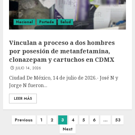
Nacional
Portada
Salud
Vinculan a proceso a dos hombres
por posesión de metanfetamina,
clonazepam y cartuchos en CDMX
JULIO 14, 2026
Ciudad De México, 14 de julio de 2026.- José N y
Jorge N fueron...
LEER MÁS
Previous
1
2
3
4
5
6
…
53
Next