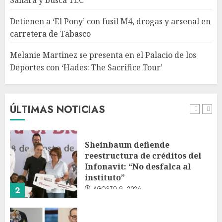
Sáhara y busca TLC
en el Palacio de los Deportes
con ‘Hades: The Sacrifice Tour’
Detienen a ‘El Pony’ con fusil M4, drogas y arsenal en
AGOSTO 9, 2026
carretera de Tabasco
5
Melanie Martinez se presenta en el Palacio de los
Deportes con ‘Hades: The Sacrifice Tour’
Fallece Jorge Messi, padre de
Lionel, a los 68 años en Rosario
AGOSTO 9, 2026
ÚLTIMAS NOTICIAS
1
Sheinbaum defiende
reestructura de créditos del
Infonavit: “No desfalca al
instituto”
AGOSTO 9, 2026
2