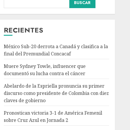
Abelardo de la Espriella
BUSCAR
pronuncia su primer
discurso como
presidente de Colombia
con diez claves de
RECIENTES
3
gobierno
AGOSTO 8, 2026
México Sub-20 derrota a Canadá y clasifica a la
Pronostican victoria 3-1
final del Premundial Concacaf
de América Femenil
sobre Cruz Azul en
Muere Sydney Towle, influencer que
Jornada 2
documentó su lucha contra el cáncer
AGOSTO 8, 2026
4
Abelardo de la Espriella pronuncia su primer
discurso como presidente de Colombia con diez
Persisten dudas y retos
claves de gobierno
en la implementación de
la Nueva Escuela
Pronostican victoria 3-1 de América Femenil
Mexicana
sobre Cruz Azul en Jornada 2
AGOSTO 8, 2026
5