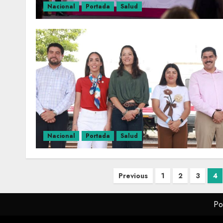
Nacional
Portada
Salud
Nacional
Portada
Salud
Previous
1
2
3
4
Po