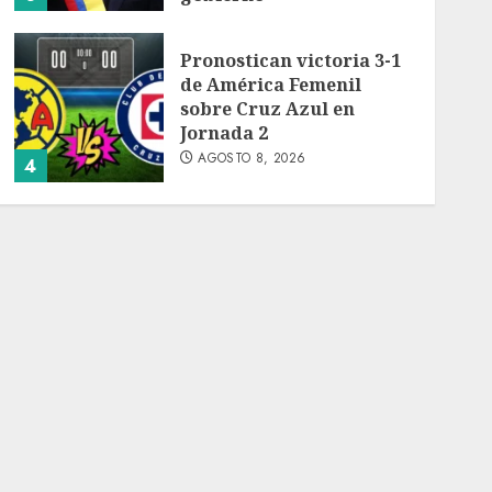
AGOSTO 8, 2026
Pronostican victoria 3-1
de América Femenil
sobre Cruz Azul en
Jornada 2
AGOSTO 8, 2026
4
Persisten dudas y retos
en la implementación de
la Nueva Escuela
Mexicana
AGOSTO 8, 2026
5
México Sub-20 derrota a
Canadá y clasifica a la
final del Premundial
Concacaf