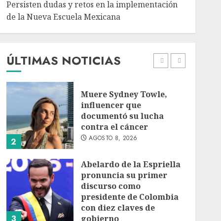
Persisten dudas y retos en la implementación
de la Nueva Escuela Mexicana
México Sub-20 derrota a
Canadá y clasifica a la
final del Premundial
Concacaf
ÚLTIMAS NOTICIAS
AGOSTO 8, 2026
1
Muere Sydney Towle,
influencer que
documentó su lucha
contra el cáncer
AGOSTO 8, 2026
2
Abelardo de la Espriella
pronuncia su primer
discurso como
presidente de Colombia
con diez claves de
3
gobierno