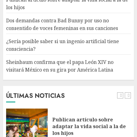
4
los hijos
Dos demandas contra Bad Bunny por uso no
Sheinbaum confirma que el
consentido de voces femeninas en sus canciones
papa León XIV no visitará
México en su gira por América
¿Sería posible saber si un ingenio artificial tiene
Latina
consciencia?
AGOSTO 6, 2026
5
Sheinbaum confirma que el papa León XIV no
visitará México en su gira por América Latina
Bacterias en el semen también
condicionan el éxito del
embarazo: estudio cambia el
foco al microbioma seminal
ÚLTIMAS NOTICIAS
AGOSTO 6, 2026
1
Publican artículo sobre
adaptar la vida social a la de
los hijos