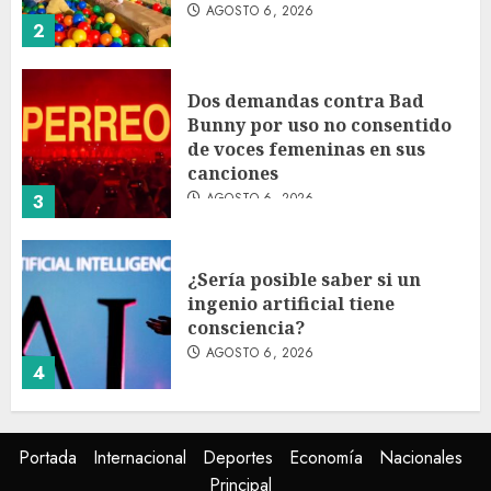
AGOSTO 6, 2026
2
Dos demandas contra Bad
Bunny por uso no consentido
de voces femeninas en sus
canciones
AGOSTO 6, 2026
3
¿Sería posible saber si un
ingenio artificial tiene
consciencia?
AGOSTO 6, 2026
4
Sheinbaum confirma que el
Portada
Internacional
Deportes
Economía
Nacionales
papa León XIV no visitará
Principal