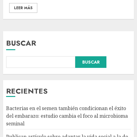
LEER MÁS
BUSCAR
BUSCAR
Dos demandas contra Bad
Bunny por uso no consentido
de voces femeninas en sus
canciones
RECIENTES
AGOSTO 6, 2026
3
Bacterias en el semen también condicionan el éxito
¿Sería posible saber si un
del embarazo: estudio cambia el foco al microbioma
ingenio artificial tiene
seminal
consciencia?
AGOSTO 6, 2026
Publican artículo sobre adaptar la vida social a la de