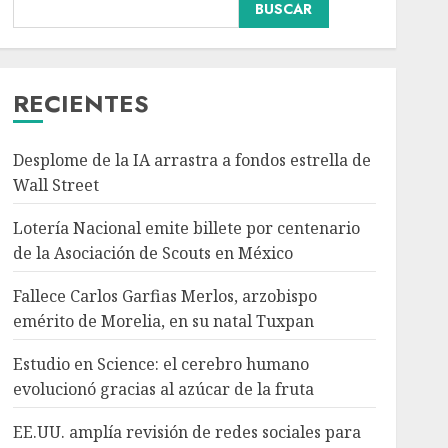
Nacional
BUSCAR
Fallece Carlos Garfias
Merlos, arzobispo
emérito de Morelia, en su
natal Tuxpan
RECIENTES
3
AGOSTO 7, 2026
Desplome de la IA arrastra a fondos estrella de
Internacional
Estudio en Science: el
Wall Street
cerebro humano
Lotería Nacional emite billete por centenario
evolucionó gracias al
azúcar de la fruta
de la Asociación de Scouts en México
4
AGOSTO 7, 2026
Fallece Carlos Garfias Merlos, arzobispo
Internacional
emérito de Morelia, en su natal Tuxpan
EE.UU. amplía revisión
de redes sociales para
Estudio en Science: el cerebro humano
visados de periodistas y
evolucionó gracias al azúcar de la fruta
ciertos ciudadanos de
5
México y Canadá
EE.UU. amplía revisión de redes sociales para