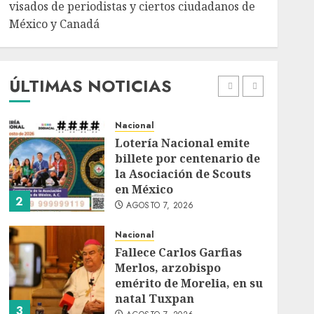
AGOSTO 7, 2026
visados de periodistas y ciertos ciudadanos de
México y Canadá
Internacional
Portada
Desplome de la IA
arrastra a fondos
estrella de Wall Street
ÚLTIMAS NOTICIAS
AGOSTO 7, 2026
1
Nacional
Lotería Nacional emite
billete por centenario de
la Asociación de Scouts
en México
2
AGOSTO 7, 2026
Nacional
Fallece Carlos Garfias
Merlos, arzobispo
emérito de Morelia, en su
natal Tuxpan
3