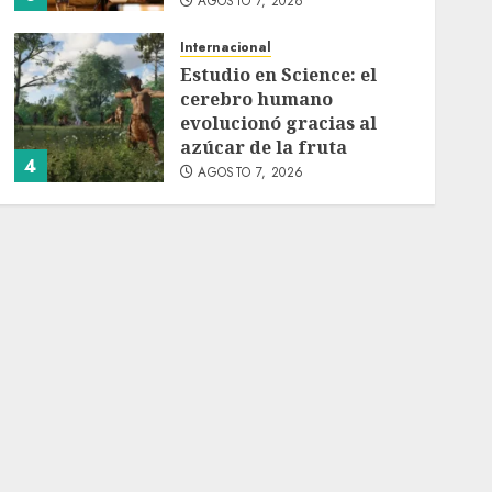
AGOSTO 7, 2026
Internacional
Estudio en Science: el
cerebro humano
evolucionó gracias al
azúcar de la fruta
4
AGOSTO 7, 2026
Internacional
EE.UU. amplía revisión
de redes sociales para
visados de periodistas y
ciertos ciudadanos de
5
México y Canadá
AGOSTO 7, 2026
Internacional
Portada
Desplome de la IA
arrastra a fondos
estrella de Wall Street