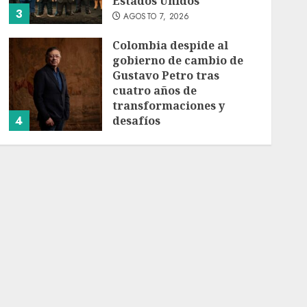
Estados Unidos
3
AGOSTO 7, 2026
Colombia despide al
gobierno de cambio de
Gustavo Petro tras
cuatro años de
transformaciones y
4
desafíos
AGOSTO 7, 2026
Investiga Ssa brote de
salmonelosis vinculado a
chiles jalapeños de
Nuevo León y Sinaloa
AGOSTO 7, 2026
5
Charlotte FC vs Atlas:
Fecha, horario y canal
para ver el partido de la