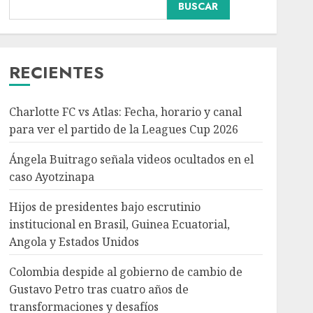
BUSCAR
Hijos de presidentes bajo
escrutinio institucional
en Brasil, Guinea
Ecuatorial, Angola y
RECIENTES
Estados Unidos
3
AGOSTO 7, 2026
Charlotte FC vs Atlas: Fecha, horario y canal
Colombia despide al
para ver el partido de la Leagues Cup 2026
gobierno de cambio de
Gustavo Petro tras
Ángela Buitrago señala videos ocultados en el
cuatro años de
caso Ayotzinapa
transformaciones y
4
desafíos
Hijos de presidentes bajo escrutinio
AGOSTO 7, 2026
institucional en Brasil, Guinea Ecuatorial,
Angola y Estados Unidos
Investiga Ssa brote de
salmonelosis vinculado a
Colombia despide al gobierno de cambio de
chiles jalapeños de
Gustavo Petro tras cuatro años de
Nuevo León y Sinaloa
transformaciones y desafíos
AGOSTO 7, 2026