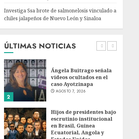
5
Investiga Ssa brote de salmonelosis vinculado a
chiles jalapeños de Nuevo León y Sinaloa
Charlotte FC vs Atlas:
Fecha, horario y canal
para ver el partido de la
Leagues Cup 2026
ÚLTIMAS NOTICIAS
AGOSTO 7, 2026
1
Ángela Buitrago señala
videos ocultados en el
caso Ayotzinapa
AGOSTO 7, 2026
2
Hijos de presidentes bajo
escrutinio institucional
en Brasil, Guinea
Ecuatorial, Angola y