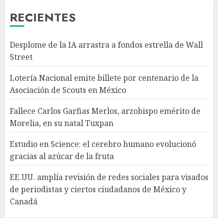
AGOSTO 7, 2026
RECIENTES
3
Desplome de la IA arrastra a fondos estrella de Wall
Estudio en Science: el cerebro
Street
humano evolucionó gracias al
azúcar de la fruta
Lotería Nacional emite billete por centenario de la
AGOSTO 7, 2026
Asociación de Scouts en México
4
Fallece Carlos Garfias Merlos, arzobispo emérito de
Morelia, en su natal Tuxpan
EE.UU. amplía revisión de
redes sociales para visados de
Estudio en Science: el cerebro humano evolucionó
periodistas y ciertos
gracias al azúcar de la fruta
ciudadanos de México y
Canadá
5
EE.UU. amplía revisión de redes sociales para visados
AGOSTO 7, 2026
de periodistas y ciertos ciudadanos de México y
Canadá
Desplome de la IA arrastra a