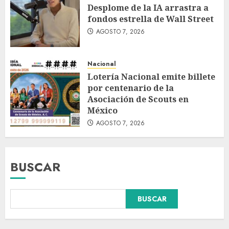
Desplome de la IA arrastra a
fondos estrella de Wall Street
AGOSTO 7, 2026
Nacional
Lotería Nacional emite billete
por centenario de la
Asociación de Scouts en
México
AGOSTO 7, 2026
BUSCAR
BUSCAR
Fallece Carlos Garfias Merlos,
arzobispo emérito de Morelia,
en su natal Tuxpan