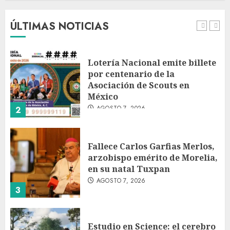
fondos estrella de Wall Street
AGOSTO 7, 2026
ÚLTIMAS NOTICIAS
1
Lotería Nacional emite billete
por centenario de la
Asociación de Scouts en
México
AGOSTO 7, 2026
2
Fallece Carlos Garfias Merlos,
arzobispo emérito de Morelia,
en su natal Tuxpan
AGOSTO 7, 2026
3
Estudio en Science: el cerebro