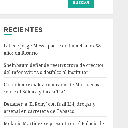
Colombia respalda
BUSCAR
soberanía de Marruecos
sobre el Sáhara y busca
TLC
3
AGOSTO 9, 2026
RECIENTES
Nacional
Detienen a ‘El Pony’ con
Fallece Jorge Messi, padre de Lionel, a los 68
fusil M4, drogas y
años en Rosario
arsenal en carretera de
Tabasco
Sheinbaum defiende reestructura de créditos
4
AGOSTO 9, 2026
del Infonavit: “No desfalca al instituto”
Colombia respalda soberanía de Marruecos
Melanie Martinez se
sobre el Sáhara y busca TLC
presenta en el Palacio de
los Deportes con ‘Hades:
Detienen a ‘El Pony’ con fusil M4, drogas y
The Sacrifice Tour’
arsenal en carretera de Tabasco
AGOSTO 9, 2026
5
Melanie Martinez se presenta en el Palacio de