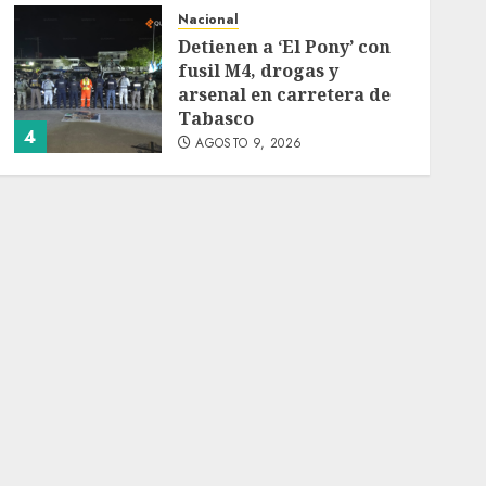
Nacional
Detienen a ‘El Pony’ con
fusil M4, drogas y
arsenal en carretera de
Tabasco
4
AGOSTO 9, 2026
Melanie Martinez se
presenta en el Palacio de
los Deportes con ‘Hades:
The Sacrifice Tour’
AGOSTO 9, 2026
5
Deportes
Internacional
Portada
Fallece Jorge Messi,
padre de Lionel, a los 68
años en Rosario
AGOSTO 9, 2026
1