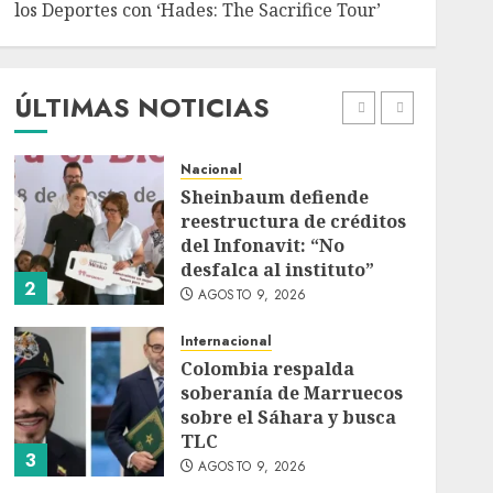
los Deportes con ‘Hades: The Sacrifice Tour’
Deportes
Internacional
Portada
Fallece Jorge Messi,
padre de Lionel, a los 68
años en Rosario
ÚLTIMAS NOTICIAS
AGOSTO 9, 2026
1
Nacional
Sheinbaum defiende
reestructura de créditos
del Infonavit: “No
desfalca al instituto”
2
AGOSTO 9, 2026
Internacional
Colombia respalda
soberanía de Marruecos
sobre el Sáhara y busca
TLC
3
AGOSTO 9, 2026