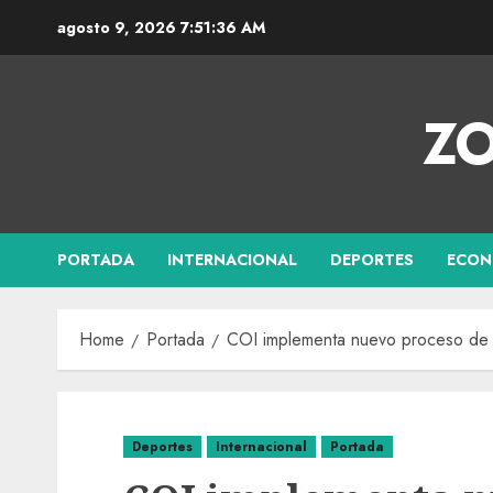
agosto 9, 2026
7:51:37 AM
ZO
PORTADA
INTERNACIONAL
DEPORTES
ECON
Home
Portada
COI implementa nuevo proceso de 
Deportes
Internacional
Portada