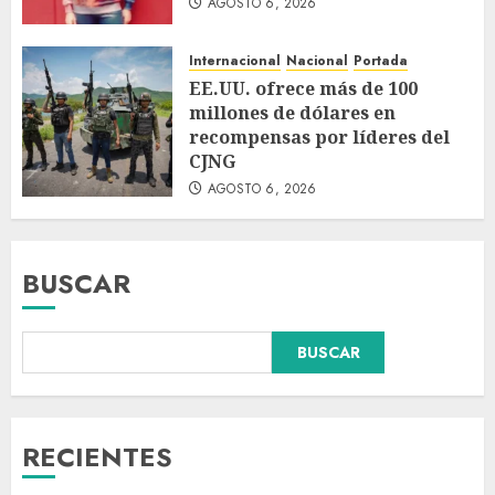
AGOSTO 6, 2026
Internacional
Nacional
Portada
EE.UU. ofrece más de 100
millones de dólares en
recompensas por líderes del
CJNG
AGOSTO 6, 2026
BUSCAR
Falla en sistema Booster de El
BUSCAR
Carrizo deja sin agua a 147
colonias de Tijuana
AGOSTO 6, 2026
3
RECIENTES