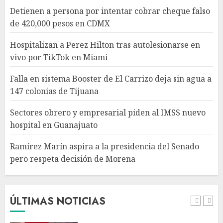
Sectores obrero y empresarial
Detienen a persona por intentar cobrar cheque falso
piden al IMSS nuevo hospital
de 420,000 pesos en CDMX
en Guanajuato
AGOSTO 6, 2026
Hospitalizan a Perez Hilton tras autolesionarse en
4
vivo por TikTok en Miami
Falla en sistema Booster de El Carrizo deja sin agua a
Ramírez Marín aspira a la
147 colonias de Tijuana
presidencia del Senado pero
respeta decisión de Morena
Sectores obrero y empresarial piden al IMSS nuevo
AGOSTO 6, 2026
hospital en Guanajuato
5
Ramírez Marín aspira a la presidencia del Senado
pero respeta decisión de Morena
Detienen a persona por
intentar cobrar cheque falso
de 420,000 pesos en CDMX
AGOSTO 6, 2026
ÚLTIMAS NOTICIAS
1