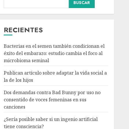
BUSCAR
Dos demandas contra
Bad Bunny por uso no
consentido de voces
femeninas en sus
RECIENTES
canciones
3
AGOSTO 6, 2026
Bacterias en el semen también condicionan el
éxito del embarazo: estudio cambia el foco al
¿Sería posible saber si un
microbioma seminal
ingenio artificial tiene
consciencia?
Publican artículo sobre adaptar la vida social a
AGOSTO 6, 2026
la de los hijos
4
Dos demandas contra Bad Bunny por uso no
consentido de voces femeninas en sus
Sheinbaum confirma que
canciones
el papa León XIV no
visitará México en su
¿Sería posible saber si un ingenio artificial
gira por América Latina
tiene consciencia?
AGOSTO 6, 2026