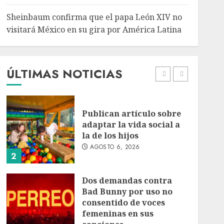
5
Sheinbaum confirma que el papa León XIV no
Bacterias en el semen
visitará México en su gira por América Latina
también condicionan el
éxito del embarazo:
estudio cambia el foco al
microbioma seminal
ÚLTIMAS NOTICIAS
1
AGOSTO 6, 2026
Publican artículo sobre
adaptar la vida social a
la de los hijos
AGOSTO 6, 2026
2
Dos demandas contra
Bad Bunny por uso no
consentido de voces
femeninas en sus