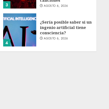
canciones
3
AGOSTO 6, 2026
¿Sería posible saber si un
ingenio artificial tiene
consciencia?
AGOSTO 6, 2026
4
Sheinbaum confirma que
el papa León XIV no
visitará México en su
gira por América Latina
AGOSTO 6, 2026
5
Bacterias en el semen
también condicionan el
éxito del embarazo:
estudio cambia el foco al