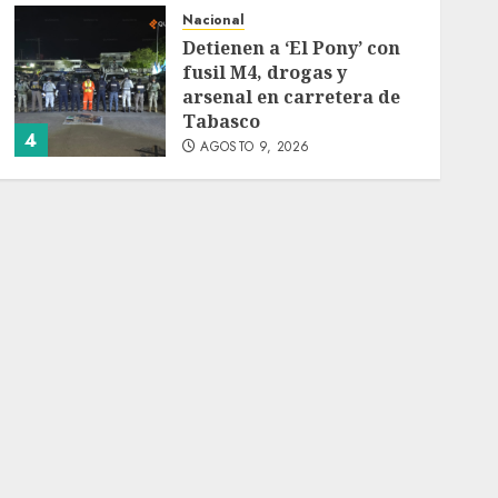
Nacional
Detienen a ‘El Pony’ con
fusil M4, drogas y
arsenal en carretera de
Tabasco
4
AGOSTO 9, 2026
Melanie Martinez se
presenta en el Palacio de
los Deportes con ‘Hades:
The Sacrifice Tour’
AGOSTO 9, 2026
5
Deportes
Internacional
Portada
Fallece Jorge Messi,
padre de Lionel, a los 68
años en Rosario
AGOSTO 9, 2026
1