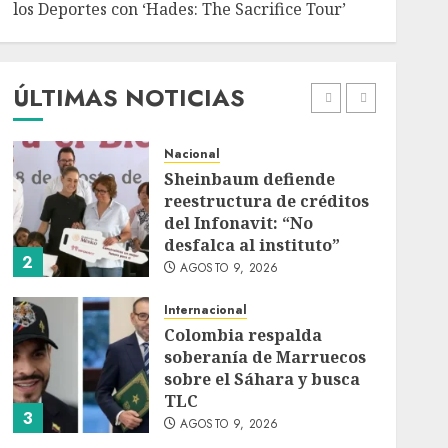
los Deportes con ‘Hades: The Sacrifice Tour’
Deportes
Internacional
Portada
Fallece Jorge Messi,
padre de Lionel, a los 68
años en Rosario
ÚLTIMAS NOTICIAS
AGOSTO 9, 2026
1
Nacional
Sheinbaum defiende
reestructura de créditos
del Infonavit: “No
desfalca al instituto”
2
AGOSTO 9, 2026
Internacional
Colombia respalda
soberanía de Marruecos
sobre el Sáhara y busca
TLC
3
AGOSTO 9, 2026