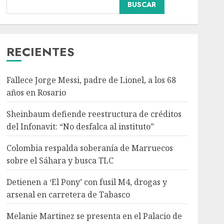
Colombia respalda
BUSCAR
soberanía de Marruecos
sobre el Sáhara y busca
TLC
3
AGOSTO 9, 2026
RECIENTES
Nacional
Detienen a ‘El Pony’ con
Fallece Jorge Messi, padre de Lionel, a los 68
fusil M4, drogas y
años en Rosario
arsenal en carretera de
Tabasco
Sheinbaum defiende reestructura de créditos
4
AGOSTO 9, 2026
del Infonavit: “No desfalca al instituto”
Colombia respalda soberanía de Marruecos
Melanie Martinez se
sobre el Sáhara y busca TLC
presenta en el Palacio de
los Deportes con ‘Hades:
Detienen a ‘El Pony’ con fusil M4, drogas y
The Sacrifice Tour’
arsenal en carretera de Tabasco
AGOSTO 9, 2026
5
Melanie Martinez se presenta en el Palacio de