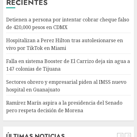
RECIENTES
Sectores obrero y empresarial
Detienen a persona por intentar cobrar cheque falso
piden al IMSS nuevo hospital
de 420,000 pesos en CDMX
en Guanajuato
AGOSTO 6, 2026
Hospitalizan a Perez Hilton tras autolesionarse en
4
vivo por TikTok en Miami
Falla en sistema Booster de El Carrizo deja sin agua a
Ramírez Marín aspira a la
147 colonias de Tijuana
presidencia del Senado pero
respeta decisión de Morena
Sectores obrero y empresarial piden al IMSS nuevo
AGOSTO 6, 2026
hospital en Guanajuato
5
Ramírez Marín aspira a la presidencia del Senado
pero respeta decisión de Morena
Detienen a persona por
intentar cobrar cheque falso
de 420,000 pesos en CDMX
AGOSTO 6, 2026
ÚLTIMAS NOTICIAS