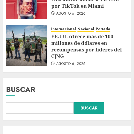
por TikTok en Miami
AGOSTO 6, 2026
Internacional
Nacional
Portada
EE.UU. ofrece más de 100
millones de dólares en
recompensas por líderes del
CJNG
AGOSTO 6, 2026
BUSCAR
Falla en sistema Booster de El
BUSCAR
Carrizo deja sin agua a 147
colonias de Tijuana
AGOSTO 6, 2026
3