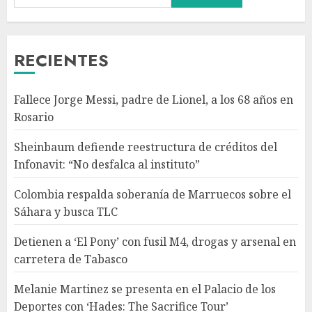
de Marruecos sobre el Sáhara
y busca TLC
AGOSTO 9, 2026
3
RECIENTES
Detienen a ‘El Pony’ con fusil
Fallece Jorge Messi, padre de Lionel, a los 68 años en
M4, drogas y arsenal en
Rosario
carretera de Tabasco
AGOSTO 9, 2026
Sheinbaum defiende reestructura de créditos del
4
Infonavit: “No desfalca al instituto”
Colombia respalda soberanía de Marruecos sobre el
Melanie Martinez se presenta
Sáhara y busca TLC
en el Palacio de los Deportes
con ‘Hades: The Sacrifice Tour’
Detienen a ‘El Pony’ con fusil M4, drogas y arsenal en
AGOSTO 9, 2026
carretera de Tabasco
5
Melanie Martinez se presenta en el Palacio de los
Deportes con ‘Hades: The Sacrifice Tour’