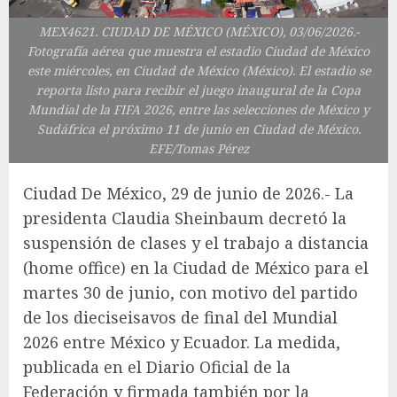
MEX4621. CIUDAD DE MÉXICO (MÉXICO), 03/06/2026.-
Fotografía aérea que muestra el estadio Ciudad de México
este miércoles, en Ciudad de México (México). El estadio se
reporta listo para recibir el juego inaugural de la Copa
Mundial de la FIFA 2026, entre las selecciones de México y
Sudáfrica el próximo 11 de junio en Ciudad de México.
EFE/Tomas Pérez
Ciudad De México, 29 de junio de 2026.- La
presidenta Claudia Sheinbaum decretó la
suspensión de clases y el trabajo a distancia
(home office) en la Ciudad de México para el
martes 30 de junio, con motivo del partido
de los dieciseisavos de final del Mundial
2026 entre México y Ecuador. La medida,
publicada en el Diario Oficial de la
Federación y firmada también por la