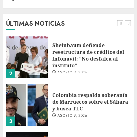
Fallece Jorge Messi, padre de
Lionel, a los 68 años en Rosario
AGOSTO 9, 2026
ÚLTIMAS NOTICIAS
1
Sheinbaum defiende
reestructura de créditos del
Infonavit: “No desfalca al
instituto”
AGOSTO 9, 2026
2
Colombia respalda soberanía
de Marruecos sobre el Sáhara
y busca TLC
AGOSTO 9, 2026
3